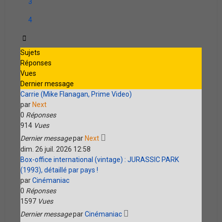
3
4
Suivante
Sujets
Réponses
Vues
Dernier message
Carrie (Mike Flanagan, Prime Video)
par
Next
0
Réponses
914
Vues
Dernier message
par
Next
dim. 26 juil. 2026 12:58
Box-office international (vintage) : JURASSIC PARK
(1993), détaillé par pays !
par
Cinémaniac
0
Réponses
1597
Vues
Dernier message
par
Cinémaniac