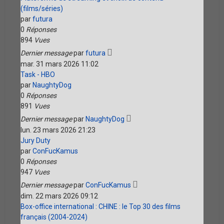
(films/séries)
par
futura
0
Réponses
894
Vues
Dernier message
par
futura
mar. 31 mars 2026 11:02
Task - HBO
par
NaughtyDog
0
Réponses
891
Vues
Dernier message
par
NaughtyDog
lun. 23 mars 2026 21:23
Jury Duty
par
ConFucKamus
0
Réponses
947
Vues
Dernier message
par
ConFucKamus
dim. 22 mars 2026 09:12
Box-office international : CHINE : le Top 30 des films
français (2004-2024)