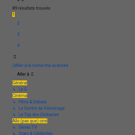
89 résultats trouvés
1
2
3
4
Suivante
Aller à la recherche avancée
Aller à
Général
↳ Le G
Cinéma
↳ Films & Débats
↳ Le Centre de Visionnage
↳ Le Top des Cinéastes
Allo (pas que) ciné
↳ Séries TV
↳ Stars & Célébrités