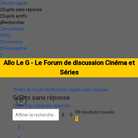
Accès rapide
Sujets sans réponse
Sujets actifs
Rechercher
Smartfeed
FAQ
Connexion
S’enregistrer
Allo Le G - Le Forum de discussion Cinéma et
Séries
Index du forum
Rechercher
Sujets sans réponse
Sujets sans réponse
Aller à la recherche avancée
89 résultats trouvés
Rechercher
Recherche avancée
1
2