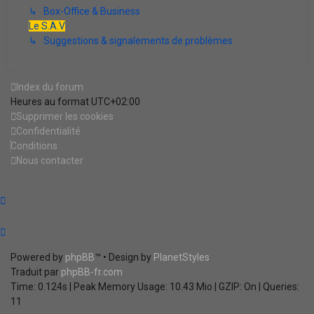
↳ Box-Office & Business
Le S.A.V
↳ Suggestions & signalements de problèmes
Index du forum
Heures au format
UTC+02:00
Supprimer les cookies
Confidentialité
Conditions
Nous contacter
Powered by
phpBB
™
• Design by
PlanetStyles
Traduit par
phpBB-fr.com
Time: 0.124s
| Peak Memory Usage: 10.43 Mio | GZIP: On |
Queries:
11