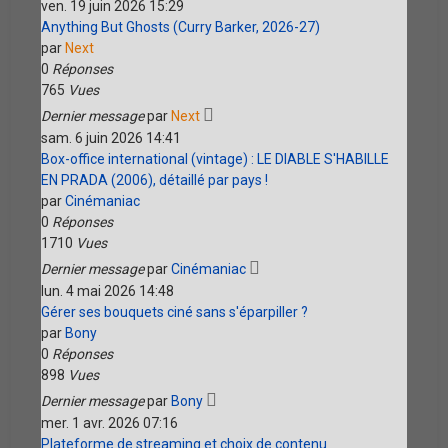
ven. 19 juin 2026 15:29
Anything But Ghosts (Curry Barker, 2026-27)
par
Next
0
Réponses
765
Vues
Dernier message
par
Next
sam. 6 juin 2026 14:41
Box-office international (vintage) : LE DIABLE S'HABILLE
EN PRADA (2006), détaillé par pays !
par
Cinémaniac
0
Réponses
1710
Vues
Dernier message
par
Cinémaniac
lun. 4 mai 2026 14:48
Gérer ses bouquets ciné sans s'éparpiller ?
par
Bony
0
Réponses
898
Vues
Dernier message
par
Bony
mer. 1 avr. 2026 07:16
Plateforme de streaming et choix de contenu