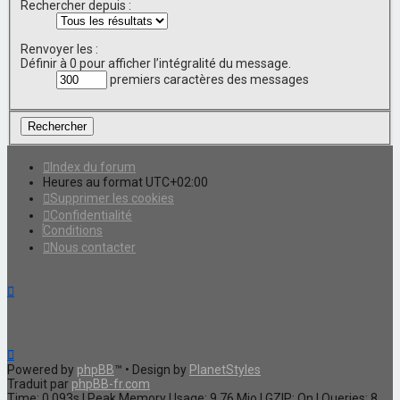
Rechercher depuis :
Renvoyer les :
Définir à 0 pour afficher l’intégralité du message.
premiers caractères des messages
Index du forum
Heures au format
UTC+02:00
Supprimer les cookies
Confidentialité
Conditions
Nous contacter
Powered by
phpBB
™
• Design by
PlanetStyles
Traduit par
phpBB-fr.com
Time: 0.093s
| Peak Memory Usage: 9.76 Mio | GZIP: On |
Queries: 8