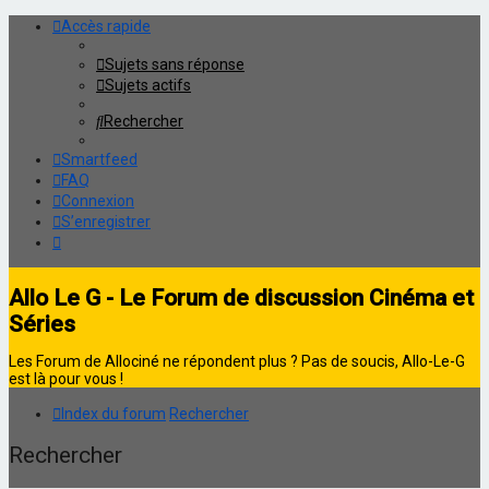
Accès rapide
Sujets sans réponse
Sujets actifs
Rechercher
Smartfeed
FAQ
Connexion
S’enregistrer
Allo Le G - Le Forum de discussion Cinéma et
Séries
Les Forum de Allociné ne répondent plus ? Pas de soucis, Allo-Le-G
est là pour vous !
Index du forum
Rechercher
Rechercher