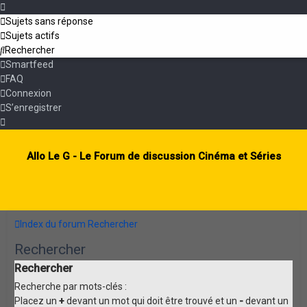
Sujets sans réponse
Sujets actifs
Rechercher
Smartfeed
FAQ
Connexion
S’enregistrer
Allo Le G - Le Forum de discussion Cinéma et Séries
Index du forum
Rechercher
Rechercher
Rechercher
Recherche par mots-clés :
Placez un
+
devant un mot qui doit être trouvé et un
-
devant un