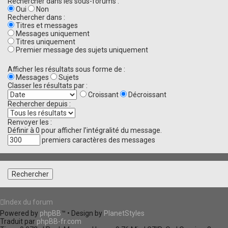
Rechercher dans les sous-forums :
Oui
Non
Rechercher dans :
Titres et messages
Messages uniquement
Titres uniquement
Premier message des sujets uniquement
Afficher les résultats sous forme de :
Messages
Sujets
Classer les résultats par :
Croissant
Décroissant
Rechercher depuis :
Renvoyer les :
Définir à 0 pour afficher l’intégralité du message.
premiers caractères des messages
Index du forum
Powered by
phpBB
™
• Design by
PlanetStyles
Traduit par
phpBB-fr.com