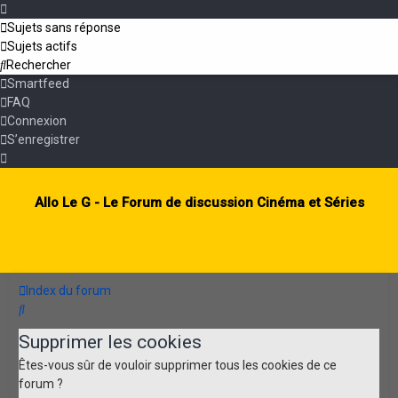
Sujets sans réponse
Sujets actifs
Rechercher
Smartfeed
FAQ
Connexion
S’enregistrer
Allo Le G - Le Forum de discussion Cinéma et Séries
Index du forum
Rechercher
Supprimer les cookies
Êtes-vous sûr de vouloir supprimer tous les cookies de ce
forum ?