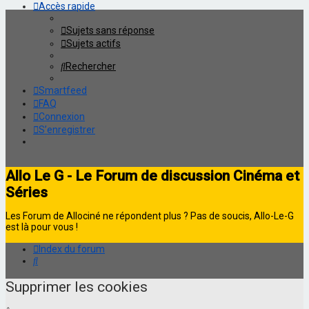
Accès rapide
Sujets sans réponse
Sujets actifs
Rechercher
Smartfeed
FAQ
Connexion
S’enregistrer
Allo Le G - Le Forum de discussion Cinéma et
Séries
Les Forum de Allociné ne répondent plus ? Pas de soucis, Allo-Le-G
est là pour vous !
Index du forum
Rechercher
Supprimer les cookies