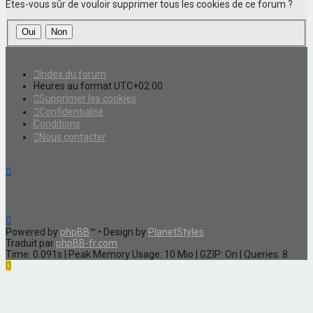
Êtes-vous sûr de vouloir supprimer tous les cookies de ce forum ?
Index du forum
Heures au format
UTC+02:00
Supprimer les cookies
Confidentialité
Conditions
Nous contacter
Powered by
phpBB
™
• Design by
PlanetStyles
Traduit par
phpBB-fr.com
Time: 0.091s
| Peak Memory Usage: 10 Mio | GZIP: On |
Queries: 8