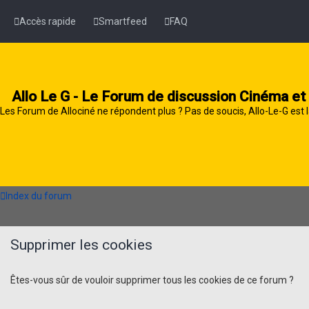
Accès rapide
Smartfeed
FAQ
Allo Le G - Le Forum de discussion Cinéma et
Les Forum de Allociné ne répondent plus ? Pas de soucis, Allo-Le-G est l
Index du forum
Supprimer les cookies
Êtes-vous sûr de vouloir supprimer tous les cookies de ce forum ?