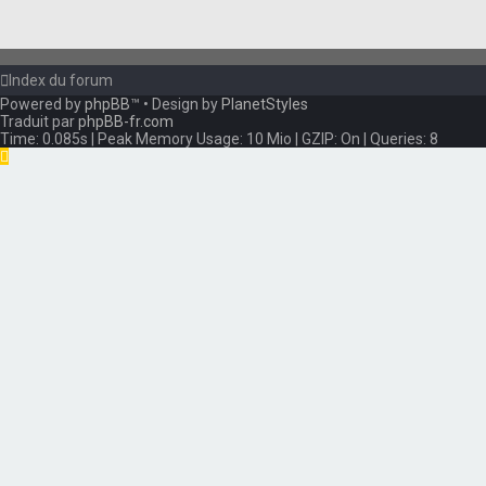
Index du forum
Powered by
phpBB
™
• Design by
PlanetStyles
Traduit par
phpBB-fr.com
Time: 0.085s
| Peak Memory Usage: 10 Mio | GZIP: On |
Queries: 8