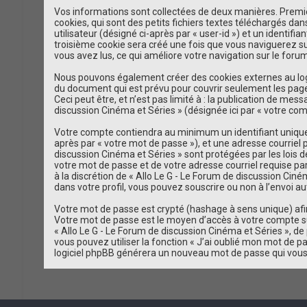
Vos informations sont collectées de deux manières. Premièr
cookies, qui sont des petits fichiers textes téléchargés da
utilisateur (désigné ci-après par « user-id ») et un identif
troisième cookie sera créé une fois que vous naviguerez sur 
vous avez lus, ce qui améliore votre navigation sur le forum
Nous pouvons également créer des cookies externes au logic
du document qui est prévu pour couvrir seulement les page
Ceci peut être, et n’est pas limité à : la publication de mes
discussion Cinéma et Séries » (désignée ici par « votre co
Votre compte contiendra au minimum un identifiant unique (
après par « votre mot de passe »), et une adresse courriel 
discussion Cinéma et Séries » sont protégées par les lois 
votre mot de passe et de votre adresse courriel requise par
à la discrétion de « Allo Le G - Le Forum de discussion Cin
dans votre profil, vous pouvez souscrire ou non à l’envoi au
Votre mot de passe est crypté (hashage à sens unique) afin 
Votre mot de passe est le moyen d’accès à votre compte su
« Allo Le G - Le Forum de discussion Cinéma et Séries », 
vous pouvez utiliser la fonction « J’ai oublié mon mot de pa
logiciel phpBB générera un nouveau mot de passe qui vous