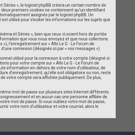
 Séries », le logiciel phpBB créera un certain nombre de
es deux premiers cookies ne contiennent qu’un identifiant
t automatiquement assignés par le logiciel phpBB. Un
est utilisé pour stocker les informations sur les sujets que
néma et Séries », bien que ceux-ci soient hors de portée
information que vous nous envoyez et que nous collectons.
és »), l’enregistrement sur « Allo Le G - Le Forum de
 d’une connexion (désignés ici par « vos messages »).
onnel utilisé pour la connexion à votre compte (désigné ci-
ations pour votre compte sur « Allo Le G - Le Forum de
ute information en-dehors de votre nom d’utilisateur, de
ure d’enregistrement, qu’elle soit obligatoire ou non, reste
on de votre compte sera affichée publiquement. De plus,
 même mot de passe sur plusieurs sites Internet différents.
e soigneusement et en aucun cas une personne affiliée de
votre mot de passe. Si vous oubliez votre mot de passe,
ir votre nom d’utilisateur et votre courriel, alors le