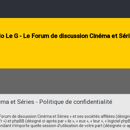
lo Le G - Le Forum de discussion Cinéma et Sér
a et Séries - Politique de confidentialité
orum de discussion Cinéma et Séries » et ses sociétés affiliées (désignés 
r ») et phpBB (désigné ci-après par « ils », « eux », « leur », « logiciel
ndant n’importe quelle session d’utilisation de votre part (désignée ci-a