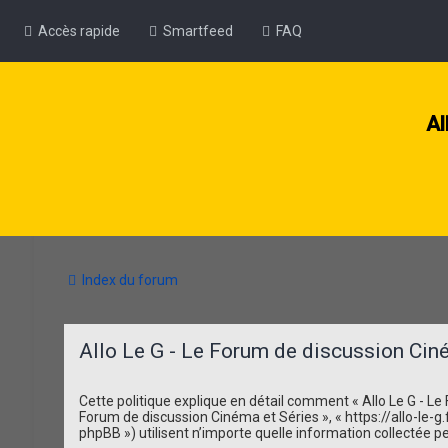
Accès rapide
Smartfeed
FAQ
Al
Index du forum
Allo Le G - Le Forum de discussion Ciném
Cette politique explique en détail comment « Allo Le G - Le F
Forum de discussion Cinéma et Séries », « https://allo-le-g.f
phpBB ») utilisent n’importe quelle information collectée pe