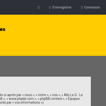
S’enregistrer
Connexion
ies
ci-après par « nous », « notre », « nos », « Allo Le G - Le
 phpBB », « www.phpbb.com », « phpBB Limited », « Équipes
près par « vos informations »).