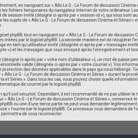
ement, en naviguant sur « Allo Le G - Le Forum de discussion Cinéma et
ns les fichiers temporaires du navigateur Internet de votre ordinateur. L
iant de session invité (désigné ci-après par « session-id »), qui vous son
les sujets de « Allo Le G - Le Forum de discussion Cinéma et Séries » et 
.
iel phpBB tout en naviguant sur « Allo Le G - Le Forum de discussion Ci
s créées par le logiciel phpBB. La seconde manière est de récupérer l’
sage en tant qu’utilisateur invité (désignée ci-après par « messages invit
mpte ») et les messages que vous envoyez après l’enregistrement et lors
désigné ci-après par « votre nom d’utilisateur »), un mot de passe pers
personnelle valide (désignée ci-après par « votre courriel »). Vos inform
de protection des données applicables dans le pays qui nous héberge. To
 « Allo Le G - Le Forum de discussion Cinéma et Séries » durant la procéd
éma et Séries ». Dans tous les cas, vous pouvez choisir quelle informati
tomatique de courriel par le logiciel phpBB.
qu’il soit sécurisé. Cependant, il est recommandé de ne pas utiliser le
r « Allo Le G - Le Forum de discussion Cinéma et Séries », conservez-l
de phpBB ou une d’une tierce partie ne peut vous demander légitimement 
sse » fournie par le logiciel phpBB. Ce processus vous demandera de fourn
 permettra de vous reconnecter.