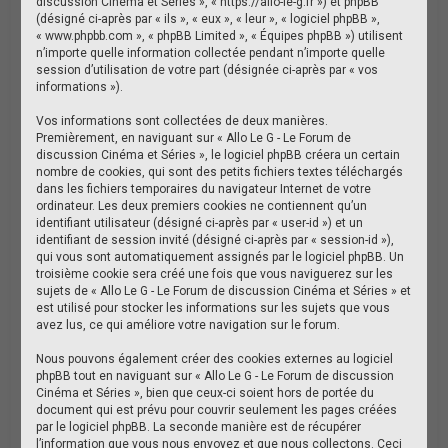
discussion Cinéma et Séries », « https://allo-le-g.fr ») et phpBB
e
(désigné ci-après par « ils », « eux », « leur », « logiciel phpBB »,
« www.phpbb.com », « phpBB Limited », « Équipes phpBB ») utilisent
r
n’importe quelle information collectée pendant n’importe quelle
session d’utilisation de votre part (désignée ci-après par « vos
informations »).
Vos informations sont collectées de deux manières.
Premièrement, en naviguant sur « Allo Le G - Le Forum de
discussion Cinéma et Séries », le logiciel phpBB créera un certain
nombre de cookies, qui sont des petits fichiers textes téléchargés
dans les fichiers temporaires du navigateur Internet de votre
ordinateur. Les deux premiers cookies ne contiennent qu’un
identifiant utilisateur (désigné ci-après par « user-id ») et un
identifiant de session invité (désigné ci-après par « session-id »),
qui vous sont automatiquement assignés par le logiciel phpBB. Un
troisième cookie sera créé une fois que vous naviguerez sur les
sujets de « Allo Le G - Le Forum de discussion Cinéma et Séries » et
est utilisé pour stocker les informations sur les sujets que vous
avez lus, ce qui améliore votre navigation sur le forum.
Nous pouvons également créer des cookies externes au logiciel
phpBB tout en naviguant sur « Allo Le G - Le Forum de discussion
Cinéma et Séries », bien que ceux-ci soient hors de portée du
document qui est prévu pour couvrir seulement les pages créées
par le logiciel phpBB. La seconde manière est de récupérer
l’information que vous nous envoyez et que nous collectons. Ceci