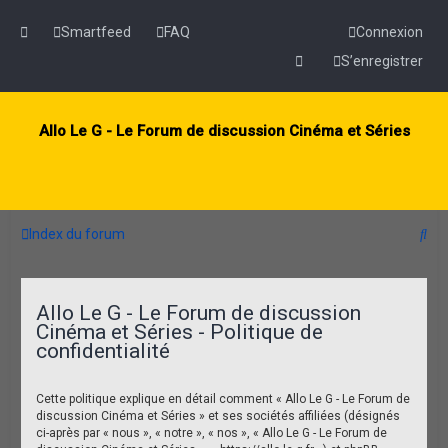
Smartfeed
FAQ
Connexion
S’enregistrer
Allo Le G - Le Forum de discussion Cinéma et Séries
R
Index du forum
e
c
Allo Le G - Le Forum de discussion
h
Cinéma et Séries - Politique de
e
confidentialité
r
Cette politique explique en détail comment « Allo Le G - Le Forum de
c
discussion Cinéma et Séries » et ses sociétés affiliées (désignés
h
ci-après par « nous », « notre », « nos », « Allo Le G - Le Forum de