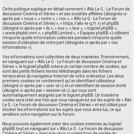
Cette politique explique en détail comment « Allo Le G - Le Forum de
discussion Cinéma et Séries » et ses sociétés affiliées (désignés ci-
après par « nous », « notre », « nos », « Allo Le G - Le Forum de
discussion Cinéma et Séries », « https://allo-le-g.fr ») et phpBB
(désigné ci-après par « ils », « eux », « leur », « logiciel phpBB »,
« www.phpbb.com », « phpBB Limited », « Équipes phpBB ») utilisent
n’importe quelle information collectée pendant n’importe quelle
session d’utilisation de votre part (désignée ci-après par « vos
informations »).
Vos informations sont collectées de deux manières. Premièrement,
en naviguant sur « Allo Le G - Le Forum de discussion Cinéma et
Séries », le logiciel phpBB créera un certain nombre de cookies, qui
sont des petits fichiers textes téléchargés dans les fichiers
temporaires du navigateur Internet de votre ordinateur. Les deux
premiers cookies ne contiennent qu’un identifiant utilisateur
(désigné ci-après par « user-id ») et un identifiant de session invité
(désigné ci-après par « session-id »), qui vous sont
automatiquement assignés par le logiciel phpBB. Un troisième
cookie sera créé une fois que vous naviguerez sur les sujets de « Allo
Le G - Le Forum de discussion Cinéma et Séries » et est utilisé pour
stocker les informations sur les sujets que vous avez lus, ce qui
améliore votre navigation sur le forum.
Nous pouvons également créer des cookies externes au logiciel
phpBB tout en naviguant sur « Allo Le G - Le Forum de discussion
Cinéma et Séries », bien que ceux-ci soient hors de portée du