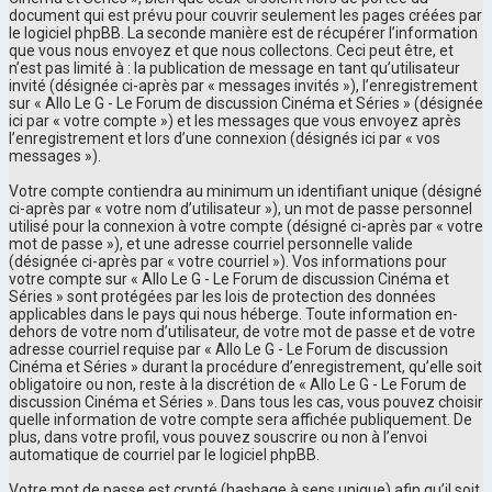
document qui est prévu pour couvrir seulement les pages créées par
le logiciel phpBB. La seconde manière est de récupérer l’information
que vous nous envoyez et que nous collectons. Ceci peut être, et
n’est pas limité à : la publication de message en tant qu’utilisateur
invité (désignée ci-après par « messages invités »), l’enregistrement
sur « Allo Le G - Le Forum de discussion Cinéma et Séries » (désignée
ici par « votre compte ») et les messages que vous envoyez après
l’enregistrement et lors d’une connexion (désignés ici par « vos
messages »).
Votre compte contiendra au minimum un identifiant unique (désigné
ci-après par « votre nom d’utilisateur »), un mot de passe personnel
utilisé pour la connexion à votre compte (désigné ci-après par « votre
mot de passe »), et une adresse courriel personnelle valide
(désignée ci-après par « votre courriel »). Vos informations pour
votre compte sur « Allo Le G - Le Forum de discussion Cinéma et
Séries » sont protégées par les lois de protection des données
applicables dans le pays qui nous héberge. Toute information en-
dehors de votre nom d’utilisateur, de votre mot de passe et de votre
adresse courriel requise par « Allo Le G - Le Forum de discussion
Cinéma et Séries » durant la procédure d’enregistrement, qu’elle soit
obligatoire ou non, reste à la discrétion de « Allo Le G - Le Forum de
discussion Cinéma et Séries ». Dans tous les cas, vous pouvez choisir
quelle information de votre compte sera affichée publiquement. De
plus, dans votre profil, vous pouvez souscrire ou non à l’envoi
automatique de courriel par le logiciel phpBB.
Votre mot de passe est crypté (hashage à sens unique) afin qu’il soit