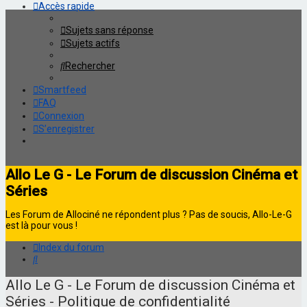
Accès rapide
Sujets sans réponse
Sujets actifs
Rechercher
Smartfeed
FAQ
Connexion
S’enregistrer
Allo Le G - Le Forum de discussion Cinéma et
Séries
Les Forum de Allociné ne répondent plus ? Pas de soucis, Allo-Le-G
est là pour vous !
Index du forum
Rechercher
Allo Le G - Le Forum de discussion Cinéma et
Séries - Politique de confidentialité