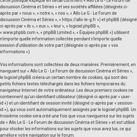
Cette politique explique en détail comment « Allo Le G - Le Forum de
discussion Cinéma et Séries » et ses sociétés affiliées (désignés ci-
après par « nous », « notre », « nos », « Allo Le G - Le Forum de
discussion Cinéma et Séries », « https://allo-le-g.fr ») et phpBB (désigné
ci-après par « ils », « eux », « leur », « logiciel phpBB »,
« www.phpbb.com », « phpBB Limited », « Équipes phpBB ») utilisent
n’importe quelle information collectée pendant n’importe quelle
session d’utilisation de votre part (désignée ci-après par « vos
informations »).
Vos informations sont collectées de deux manières. Premièrement, en
naviguant sur « Allo Le G - Le Forum de discussion Cinéma et Séries »,
le logiciel phpBB créera un certain nombre de cookies, qui sont des
petits fichiers textes téléchargés dans les fichiers temporaires du
navigateur Internet de votre ordinateur. Les deux premiers cookies ne
contiennent qu’un identifiant utilisateur (désigné ci-après par « user-
id ») et un identifiant de session invité (désigné ci-après par « session-
id »), qui vous sont automatiquement assignés par le logiciel phpBB. Un
troisième cookie sera créé une fois que vous naviguerez sur les sujets
de « Allo Le G - Le Forum de discussion Cinéma et Séries » et est utilisé
pour stocker les informations sur les sujets que vous avez lus, ce qui
améliore votre navigation sur le forum.