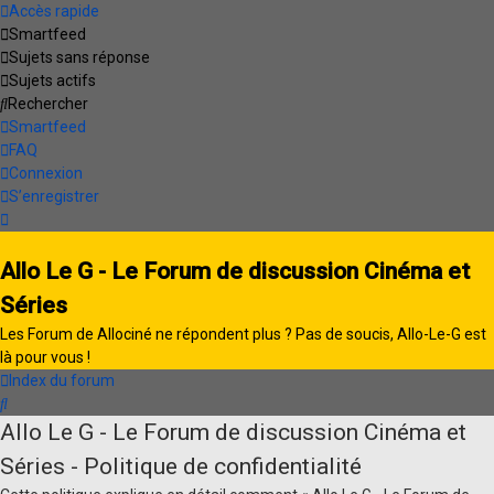
Accès rapide
Smartfeed
Sujets sans réponse
Sujets actifs
Rechercher
Smartfeed
FAQ
Connexion
S’enregistrer
Allo Le G - Le Forum de discussion Cinéma et
Séries
Les Forum de Allociné ne répondent plus ? Pas de soucis, Allo-Le-G est
là pour vous !
Index du forum
Rechercher
Allo Le G - Le Forum de discussion Cinéma et
Séries - Politique de confidentialité