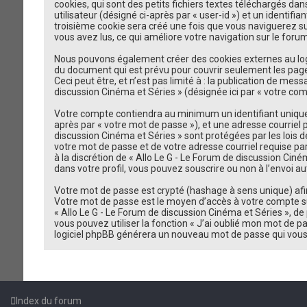
cookies, qui sont des petits fichiers textes téléchargés da
utilisateur (désigné ci-après par « user-id ») et un identif
troisième cookie sera créé une fois que vous naviguerez sur 
vous avez lus, ce qui améliore votre navigation sur le forum
Nous pouvons également créer des cookies externes au logic
du document qui est prévu pour couvrir seulement les page
Ceci peut être, et n’est pas limité à : la publication de mes
discussion Cinéma et Séries » (désignée ici par « votre co
Votre compte contiendra au minimum un identifiant unique (
après par « votre mot de passe »), et une adresse courriel 
discussion Cinéma et Séries » sont protégées par les lois 
votre mot de passe et de votre adresse courriel requise par
à la discrétion de « Allo Le G - Le Forum de discussion Cin
dans votre profil, vous pouvez souscrire ou non à l’envoi au
Votre mot de passe est crypté (hashage à sens unique) afin 
Votre mot de passe est le moyen d’accès à votre compte su
« Allo Le G - Le Forum de discussion Cinéma et Séries », 
vous pouvez utiliser la fonction « J’ai oublié mon mot de pa
logiciel phpBB générera un nouveau mot de passe qui vous
Index du forum