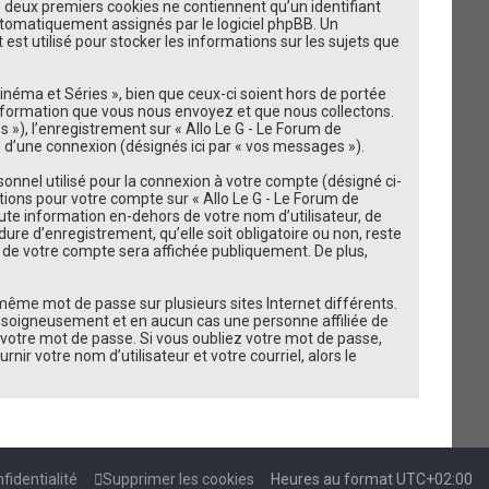
es deux premiers cookies ne contiennent qu’un identifiant
e
t automatiquement assignés par le logiciel phpBB. Un
est utilisé pour stocker les informations sur les sujets que
r
néma et Séries », bien que ceux-ci soient hors de portée
information que vous nous envoyez et que nous collectons.
és »), l’enregistrement sur « Allo Le G - Le Forum de
 d’une connexion (désignés ici par « vos messages »).
onnel utilisé pour la connexion à votre compte (désigné ci-
ations pour votre compte sur « Allo Le G - Le Forum de
ute information en-dehors de votre nom d’utilisateur, de
ure d’enregistrement, qu’elle soit obligatoire ou non, reste
on de votre compte sera affichée publiquement. De plus,
 même mot de passe sur plusieurs sites Internet différents.
e soigneusement et en aucun cas une personne affiliée de
votre mot de passe. Si vous oubliez votre mot de passe,
ir votre nom d’utilisateur et votre courriel, alors le
fidentialité
Supprimer les cookies
Heures au format
UTC+02:00