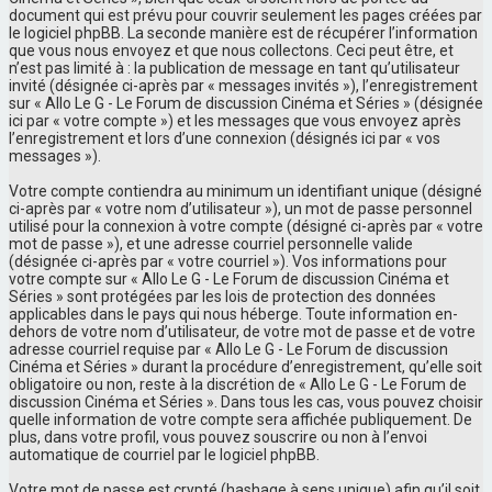
document qui est prévu pour couvrir seulement les pages créées par
le logiciel phpBB. La seconde manière est de récupérer l’information
que vous nous envoyez et que nous collectons. Ceci peut être, et
n’est pas limité à : la publication de message en tant qu’utilisateur
invité (désignée ci-après par « messages invités »), l’enregistrement
sur « Allo Le G - Le Forum de discussion Cinéma et Séries » (désignée
ici par « votre compte ») et les messages que vous envoyez après
l’enregistrement et lors d’une connexion (désignés ici par « vos
messages »).
Votre compte contiendra au minimum un identifiant unique (désigné
ci-après par « votre nom d’utilisateur »), un mot de passe personnel
utilisé pour la connexion à votre compte (désigné ci-après par « votre
mot de passe »), et une adresse courriel personnelle valide
(désignée ci-après par « votre courriel »). Vos informations pour
votre compte sur « Allo Le G - Le Forum de discussion Cinéma et
Séries » sont protégées par les lois de protection des données
applicables dans le pays qui nous héberge. Toute information en-
dehors de votre nom d’utilisateur, de votre mot de passe et de votre
adresse courriel requise par « Allo Le G - Le Forum de discussion
Cinéma et Séries » durant la procédure d’enregistrement, qu’elle soit
obligatoire ou non, reste à la discrétion de « Allo Le G - Le Forum de
discussion Cinéma et Séries ». Dans tous les cas, vous pouvez choisir
quelle information de votre compte sera affichée publiquement. De
plus, dans votre profil, vous pouvez souscrire ou non à l’envoi
automatique de courriel par le logiciel phpBB.
Votre mot de passe est crypté (hashage à sens unique) afin qu’il soit