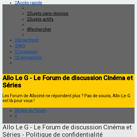
Accès rapide
Sujets sans réponse
Sujets actifs
Rechercher
Smartfeed
FAQ
Connexion
S’enregistrer
Allo Le G - Le Forum de discussion Cinéma et
Séries
Les Forum de Allociné ne répondent plus ? Pas de soucis, Allo-Le-G
est là pour vous !
Index du forum
Rechercher
Allo Le G - Le Forum de discussion Cinéma et
Séries - Politique de confidentialité