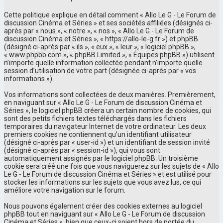
Cette politique explique en détail comment « Allo Le G - Le Forum de
discussion Cinéma et Séries » et ses sociétés affiliées (désignés ci-
après par « nous », « notre », « nos », « Allo Le G - Le Forum de
discussion Cinéma et Séries », « https://allo-le-g.fr ») et phpBB
(désigné ci-après par « ils », « eux », « leur », « logiciel phpBB »,
« www.phpbb.com », « phpBB Limited », « Équipes phpBB ») utilisent
n’importe quelle information collectée pendant n’importe quelle
session d’utilisation de votre part (désignée ci-après par « vos
informations »).
Vos informations sont collectées de deux manières. Premièrement,
en naviguant sur « Allo Le G - Le Forum de discussion Cinéma et
Séries », le logiciel phpBB créera un certain nombre de cookies, qui
sont des petits fichiers textes téléchargés dans les fichiers
temporaires du navigateur Internet de votre ordinateur. Les deux
premiers cookies ne contiennent qu’un identifiant utilisateur
(désigné ci-après par « user-id ») et un identifiant de session invité
(désigné ci-après par « session-id »), qui vous sont
automatiquement assignés par le logiciel phpBB. Un troisième
cookie sera créé une fois que vous naviguerez sur les sujets de « Allo
Le G - Le Forum de discussion Cinéma et Séries » et est utilisé pour
stocker les informations sur les sujets que vous avez lus, ce qui
améliore votre navigation sur le forum.
Nous pouvons également créer des cookies externes au logiciel
phpBB tout en naviguant sur « Allo Le G - Le Forum de discussion
Cinéma et Séries », bien que ceux-ci soient hors de portée du