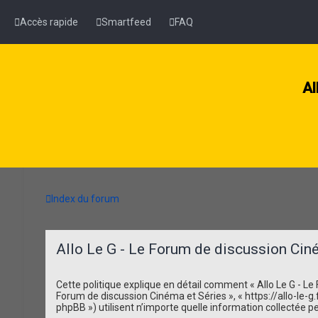
Accès rapide
Smartfeed
FAQ
Al
Index du forum
Allo Le G - Le Forum de discussion Ciném
Cette politique explique en détail comment « Allo Le G - Le F
Forum de discussion Cinéma et Séries », « https://allo-le-g.f
phpBB ») utilisent n’importe quelle information collectée pe