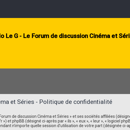
lo Le G - Le Forum de discussion Cinéma et Sér
a et Séries - Politique de confidentialité
orum de discussion Cinéma et Séries » et ses sociétés affiliées (désignés 
r ») et phpBB (désigné ci-après par « ils », « eux », « leur », « logiciel
ndant n’importe quelle session d’utilisation de votre part (désignée ci-a