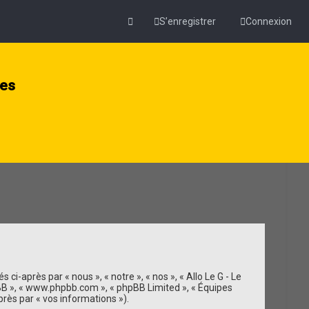
S’enregistrer
Connexion
ies
ci-après par « nous », « notre », « nos », « Allo Le G - Le
 phpBB », « www.phpbb.com », « phpBB Limited », « Équipes
près par « vos informations »).