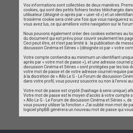
Vos informations sont collectées de deux manières. Premièr
cookies, qui sont des petits fichiers textes téléchargés da
utilisateur (désigné ci-après par « user-id ») et un identif
troisième cookie sera créé une fois que vous naviguerez sur 
vous avez lus, ce qui améliore votre navigation sur le forum
Nous pouvons également créer des cookies externes au logic
du document qui est prévu pour couvrir seulement les page
Ceci peut être, et n’est pas limité à : la publication de mes
discussion Cinéma et Séries » (désignée ici par « votre co
Votre compte contiendra au minimum un identifiant unique (
après par « votre mot de passe »), et une adresse courriel 
discussion Cinéma et Séries » sont protégées par les lois 
votre mot de passe et de votre adresse courriel requise par
à la discrétion de « Allo Le G - Le Forum de discussion Cin
dans votre profil, vous pouvez souscrire ou non à l’envoi au
Votre mot de passe est crypté (hashage à sens unique) afin 
Votre mot de passe est le moyen d’accès à votre compte su
« Allo Le G - Le Forum de discussion Cinéma et Séries », 
vous pouvez utiliser la fonction « J’ai oublié mon mot de pa
logiciel phpBB générera un nouveau mot de passe qui vous