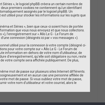
 Séries », le logiciel phpBB créera un certain nombre de
es deux premiers cookies ne contiennent qu’un identifiant
t automatiquement assignés par le logiciel phpBB. Un
est utilisé pour stocker les informations sur les sujets que
néma et Séries », bien que ceux-ci soient hors de portée
information que vous nous envoyez et que nous collectons.
és »), l’enregistrement sur « Allo Le G - Le Forum de
 d’une connexion (désignés ici par « vos messages »).
onnel utilisé pour la connexion à votre compte (désigné ci-
ations pour votre compte sur « Allo Le G - Le Forum de
ute information en-dehors de votre nom d’utilisateur, de
ure d’enregistrement, qu’elle soit obligatoire ou non, reste
on de votre compte sera affichée publiquement. De plus,
 même mot de passe sur plusieurs sites Internet différents.
e soigneusement et en aucun cas une personne affiliée de
votre mot de passe. Si vous oubliez votre mot de passe,
ir votre nom d’utilisateur et votre courriel, alors le