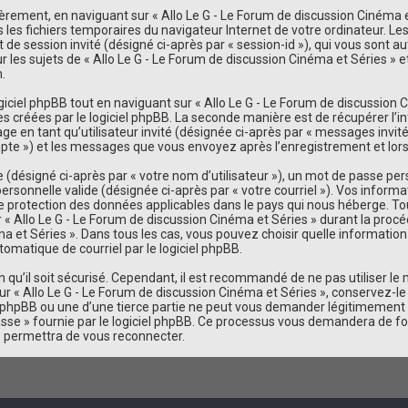
ement, en naviguant sur « Allo Le G - Le Forum de discussion Cinéma et
ns les fichiers temporaires du navigateur Internet de votre ordinateur. L
iant de session invité (désigné ci-après par « session-id »), qui vous son
les sujets de « Allo Le G - Le Forum de discussion Cinéma et Séries » et 
.
iel phpBB tout en naviguant sur « Allo Le G - Le Forum de discussion Ci
s créées par le logiciel phpBB. La seconde manière est de récupérer l’
sage en tant qu’utilisateur invité (désignée ci-après par « messages invit
mpte ») et les messages que vous envoyez après l’enregistrement et lors
désigné ci-après par « votre nom d’utilisateur »), un mot de passe pers
personnelle valide (désignée ci-après par « votre courriel »). Vos inform
de protection des données applicables dans le pays qui nous héberge. To
 « Allo Le G - Le Forum de discussion Cinéma et Séries » durant la procéd
éma et Séries ». Dans tous les cas, vous pouvez choisir quelle informati
tomatique de courriel par le logiciel phpBB.
qu’il soit sécurisé. Cependant, il est recommandé de ne pas utiliser le
r « Allo Le G - Le Forum de discussion Cinéma et Séries », conservez-l
de phpBB ou une d’une tierce partie ne peut vous demander légitimement 
sse » fournie par le logiciel phpBB. Ce processus vous demandera de fourn
 permettra de vous reconnecter.