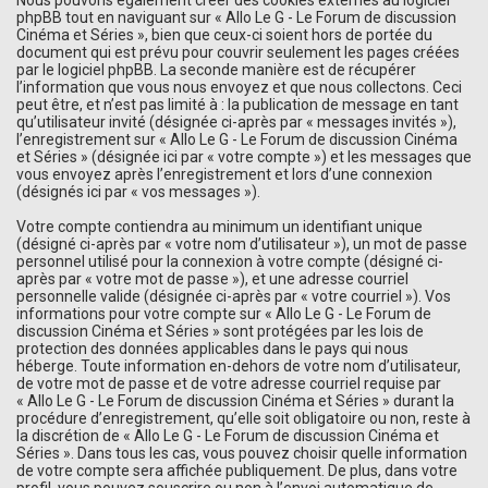
Nous pouvons également créer des cookies externes au logiciel
phpBB tout en naviguant sur « Allo Le G - Le Forum de discussion
Cinéma et Séries », bien que ceux-ci soient hors de portée du
document qui est prévu pour couvrir seulement les pages créées
par le logiciel phpBB. La seconde manière est de récupérer
l’information que vous nous envoyez et que nous collectons. Ceci
peut être, et n’est pas limité à : la publication de message en tant
qu’utilisateur invité (désignée ci-après par « messages invités »),
l’enregistrement sur « Allo Le G - Le Forum de discussion Cinéma
et Séries » (désignée ici par « votre compte ») et les messages que
vous envoyez après l’enregistrement et lors d’une connexion
(désignés ici par « vos messages »).
Votre compte contiendra au minimum un identifiant unique
(désigné ci-après par « votre nom d’utilisateur »), un mot de passe
personnel utilisé pour la connexion à votre compte (désigné ci-
après par « votre mot de passe »), et une adresse courriel
personnelle valide (désignée ci-après par « votre courriel »). Vos
informations pour votre compte sur « Allo Le G - Le Forum de
discussion Cinéma et Séries » sont protégées par les lois de
protection des données applicables dans le pays qui nous
héberge. Toute information en-dehors de votre nom d’utilisateur,
de votre mot de passe et de votre adresse courriel requise par
« Allo Le G - Le Forum de discussion Cinéma et Séries » durant la
procédure d’enregistrement, qu’elle soit obligatoire ou non, reste à
la discrétion de « Allo Le G - Le Forum de discussion Cinéma et
Séries ». Dans tous les cas, vous pouvez choisir quelle information
de votre compte sera affichée publiquement. De plus, dans votre