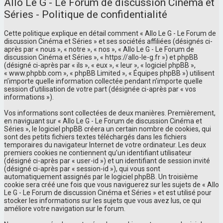
Allo Le G - Le Forum de discussion Cinéma et
Séries - Politique de confidentialité
Cette politique explique en détail comment « Allo Le G - Le Forum de
discussion Cinéma et Séries » et ses sociétés affiliées (désignés ci-
après par « nous », « notre », « nos », « Allo Le G - Le Forum de
discussion Cinéma et Séries », « https://allo-le-g.fr ») et phpBB
(désigné ci-après par « ils », « eux », « leur », « logiciel phpBB »,
« www.phpbb.com », « phpBB Limited », « Équipes phpBB ») utilisent
n’importe quelle information collectée pendant n’importe quelle
session d’utilisation de votre part (désignée ci-après par « vos
informations »).
Vos informations sont collectées de deux manières. Premièrement,
en naviguant sur « Allo Le G - Le Forum de discussion Cinéma et
Séries », le logiciel phpBB créera un certain nombre de cookies, qui
sont des petits fichiers textes téléchargés dans les fichiers
temporaires du navigateur Internet de votre ordinateur. Les deux
premiers cookies ne contiennent qu’un identifiant utilisateur
(désigné ci-après par « user-id ») et un identifiant de session invité
(désigné ci-après par « session-id »), qui vous sont
automatiquement assignés par le logiciel phpBB. Un troisième
cookie sera créé une fois que vous naviguerez sur les sujets de « Allo
Le G - Le Forum de discussion Cinéma et Séries » et est utilisé pour
stocker les informations sur les sujets que vous avez lus, ce qui
améliore votre navigation sur le forum.