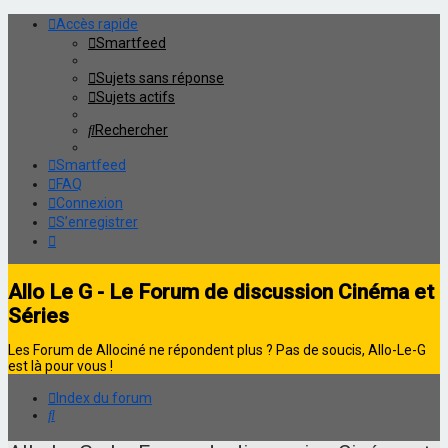
Accès rapide
Smartfeed
Sujets sans réponse
Sujets actifs
Rechercher
Smartfeed
FAQ
Connexion
S’enregistrer
Allo Le G - Le Forum de discussion Cinéma et
Séries
Les Forum de Allociné ne répondent plus ? Pas de soucis, Allo-Le-G
est là pour vous !
Index du forum
Rechercher