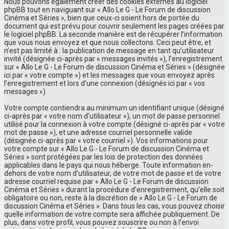
Nous pouvons également créer des cookies externes au logiciel
phpBB tout en naviguant sur « Allo Le G - Le Forum de discussion
Cinéma et Séries », bien que ceux-ci soient hors de portée du
document qui est prévu pour couvrir seulement les pages créées par
le logiciel phpBB. La seconde manière est de récupérer l’information
que vous nous envoyez et que nous collectons. Ceci peut être, et
n’est pas limité à : la publication de message en tant qu’utilisateur
invité (désignée ci-après par « messages invités »), l’enregistrement
sur « Allo Le G - Le Forum de discussion Cinéma et Séries » (désignée
ici par « votre compte ») et les messages que vous envoyez après
l’enregistrement et lors d’une connexion (désignés ici par « vos
messages »).
Votre compte contiendra au minimum un identifiant unique (désigné
ci-après par « votre nom d’utilisateur »), un mot de passe personnel
utilisé pour la connexion à votre compte (désigné ci-après par « votre
mot de passe »), et une adresse courriel personnelle valide
(désignée ci-après par « votre courriel »). Vos informations pour
votre compte sur « Allo Le G - Le Forum de discussion Cinéma et
Séries » sont protégées par les lois de protection des données
applicables dans le pays qui nous héberge. Toute information en-
dehors de votre nom d’utilisateur, de votre mot de passe et de votre
adresse courriel requise par « Allo Le G - Le Forum de discussion
Cinéma et Séries » durant la procédure d’enregistrement, qu’elle soit
obligatoire ou non, reste à la discrétion de « Allo Le G - Le Forum de
discussion Cinéma et Séries ». Dans tous les cas, vous pouvez choisir
quelle information de votre compte sera affichée publiquement. De
plus, dans votre profil, vous pouvez souscrire ou non à l’envoi