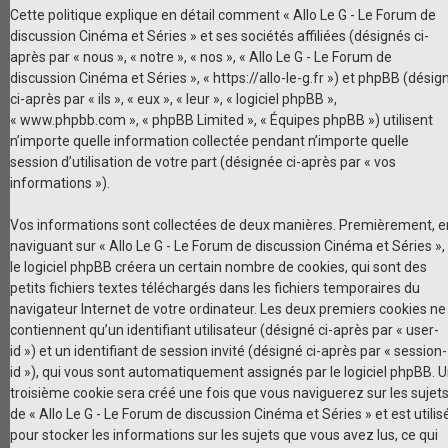
Cette politique explique en détail comment « Allo Le G - Le Forum de
discussion Cinéma et Séries » et ses sociétés affiliées (désignés ci-
après par « nous », « notre », « nos », « Allo Le G - Le Forum de
discussion Cinéma et Séries », « https://allo-le-g.fr ») et phpBB (désig
ci-après par « ils », « eux », « leur », « logiciel phpBB »,
« www.phpbb.com », « phpBB Limited », « Équipes phpBB ») utilisent
n’importe quelle information collectée pendant n’importe quelle
session d’utilisation de votre part (désignée ci-après par « vos
informations »).
Vos informations sont collectées de deux manières. Premièrement, e
naviguant sur « Allo Le G - Le Forum de discussion Cinéma et Séries »,
le logiciel phpBB créera un certain nombre de cookies, qui sont des
petits fichiers textes téléchargés dans les fichiers temporaires du
navigateur Internet de votre ordinateur. Les deux premiers cookies ne
contiennent qu’un identifiant utilisateur (désigné ci-après par « user-
id ») et un identifiant de session invité (désigné ci-après par « session-
id »), qui vous sont automatiquement assignés par le logiciel phpBB. 
troisième cookie sera créé une fois que vous naviguerez sur les sujet
de « Allo Le G - Le Forum de discussion Cinéma et Séries » et est utilis
pour stocker les informations sur les sujets que vous avez lus, ce qui