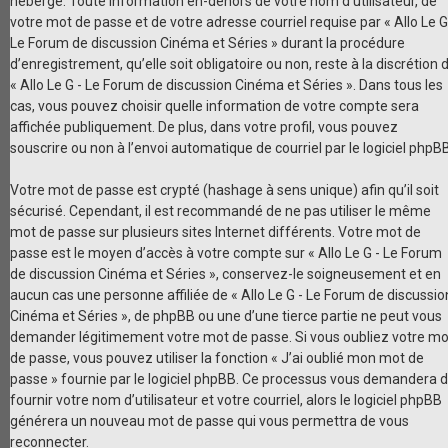
héberge. Toute information en-dehors de votre nom d’utilisateur, de
votre mot de passe et de votre adresse courriel requise par « Allo Le G
Le Forum de discussion Cinéma et Séries » durant la procédure
d’enregistrement, qu’elle soit obligatoire ou non, reste à la discrétion 
« Allo Le G - Le Forum de discussion Cinéma et Séries ». Dans tous les
cas, vous pouvez choisir quelle information de votre compte sera
affichée publiquement. De plus, dans votre profil, vous pouvez
souscrire ou non à l’envoi automatique de courriel par le logiciel phpBB
Votre mot de passe est crypté (hashage à sens unique) afin qu’il soit
sécurisé. Cependant, il est recommandé de ne pas utiliser le même
mot de passe sur plusieurs sites Internet différents. Votre mot de
passe est le moyen d’accès à votre compte sur « Allo Le G - Le Forum
de discussion Cinéma et Séries », conservez-le soigneusement et en
aucun cas une personne affiliée de « Allo Le G - Le Forum de discussio
Cinéma et Séries », de phpBB ou une d’une tierce partie ne peut vous
demander légitimement votre mot de passe. Si vous oubliez votre mo
de passe, vous pouvez utiliser la fonction « J’ai oublié mon mot de
passe » fournie par le logiciel phpBB. Ce processus vous demandera 
fournir votre nom d’utilisateur et votre courriel, alors le logiciel phpBB
générera un nouveau mot de passe qui vous permettra de vous
reconnecter.