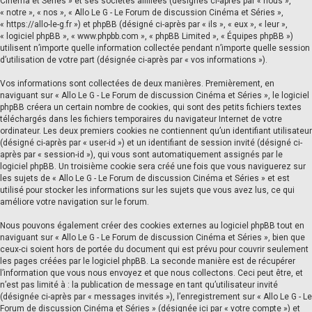
Cinéma et Séries » et ses sociétés affiliées (désignés ci-après par « nous »,
« notre », « nos », « Allo Le G - Le Forum de discussion Cinéma et Séries »,
« https://allo-le-g.fr ») et phpBB (désigné ci-après par « ils », « eux », « leur »,
« logiciel phpBB », « www.phpbb.com », « phpBB Limited », « Équipes phpBB »)
utilisent n’importe quelle information collectée pendant n’importe quelle session
d’utilisation de votre part (désignée ci-après par « vos informations »).
Vos informations sont collectées de deux manières. Premièrement, en
naviguant sur « Allo Le G - Le Forum de discussion Cinéma et Séries », le logiciel
phpBB créera un certain nombre de cookies, qui sont des petits fichiers textes
téléchargés dans les fichiers temporaires du navigateur Internet de votre
ordinateur. Les deux premiers cookies ne contiennent qu’un identifiant utilisateur
(désigné ci-après par « user-id ») et un identifiant de session invité (désigné ci-
après par « session-id »), qui vous sont automatiquement assignés par le
logiciel phpBB. Un troisième cookie sera créé une fois que vous naviguerez sur
les sujets de « Allo Le G - Le Forum de discussion Cinéma et Séries » et est
utilisé pour stocker les informations sur les sujets que vous avez lus, ce qui
améliore votre navigation sur le forum.
Nous pouvons également créer des cookies externes au logiciel phpBB tout en
naviguant sur « Allo Le G - Le Forum de discussion Cinéma et Séries », bien que
ceux-ci soient hors de portée du document qui est prévu pour couvrir seulement
les pages créées par le logiciel phpBB. La seconde manière est de récupérer
l’information que vous nous envoyez et que nous collectons. Ceci peut être, et
n’est pas limité à : la publication de message en tant qu’utilisateur invité
(désignée ci-après par « messages invités »), l’enregistrement sur « Allo Le G - Le
Forum de discussion Cinéma et Séries » (désignée ici par « votre compte ») et