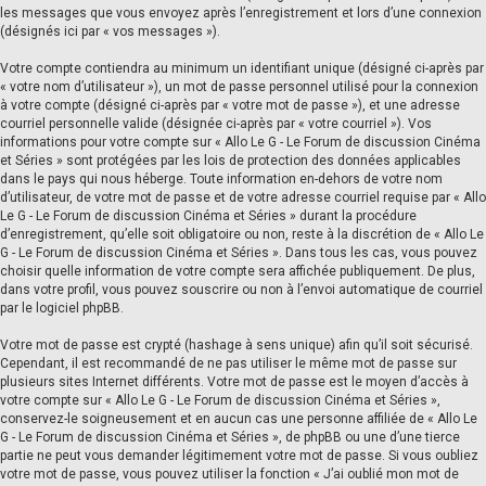
les messages que vous envoyez après l’enregistrement et lors d’une connexion
(désignés ici par « vos messages »).
Votre compte contiendra au minimum un identifiant unique (désigné ci-après par
« votre nom d’utilisateur »), un mot de passe personnel utilisé pour la connexion
à votre compte (désigné ci-après par « votre mot de passe »), et une adresse
courriel personnelle valide (désignée ci-après par « votre courriel »). Vos
informations pour votre compte sur « Allo Le G - Le Forum de discussion Cinéma
et Séries » sont protégées par les lois de protection des données applicables
dans le pays qui nous héberge. Toute information en-dehors de votre nom
d’utilisateur, de votre mot de passe et de votre adresse courriel requise par « Allo
Le G - Le Forum de discussion Cinéma et Séries » durant la procédure
d’enregistrement, qu’elle soit obligatoire ou non, reste à la discrétion de « Allo Le
G - Le Forum de discussion Cinéma et Séries ». Dans tous les cas, vous pouvez
choisir quelle information de votre compte sera affichée publiquement. De plus,
dans votre profil, vous pouvez souscrire ou non à l’envoi automatique de courriel
par le logiciel phpBB.
Votre mot de passe est crypté (hashage à sens unique) afin qu’il soit sécurisé.
Cependant, il est recommandé de ne pas utiliser le même mot de passe sur
plusieurs sites Internet différents. Votre mot de passe est le moyen d’accès à
votre compte sur « Allo Le G - Le Forum de discussion Cinéma et Séries »,
conservez-le soigneusement et en aucun cas une personne affiliée de « Allo Le
G - Le Forum de discussion Cinéma et Séries », de phpBB ou une d’une tierce
partie ne peut vous demander légitimement votre mot de passe. Si vous oubliez
votre mot de passe, vous pouvez utiliser la fonction « J’ai oublié mon mot de