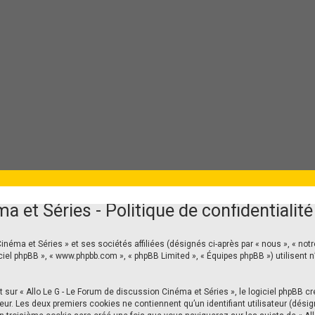
ries
 et Séries - Politique de confidentialité
à pour vous !
néma et Séries » et ses sociétés affiliées (désignés ci-après par « nous », « notre
 « logiciel phpBB », « www.phpbb.com », « phpBB Limited », « Équipes phpBB ») utilise
r « Allo Le G - Le Forum de discussion Cinéma et Séries », le logiciel phpBB cré
r. Les deux premiers cookies ne contiennent qu’un identifiant utilisateur (désigné 