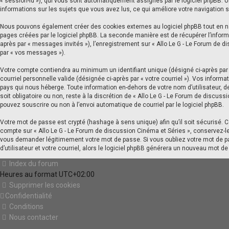
« session-id »), qui vous sont automatiquement assignés par le logiciel phpBB. Un
informations sur les sujets que vous avez lus, ce qui améliore votre navigation s
Nous pouvons également créer des cookies externes au logiciel phpBB tout en nav
pages créées par le logiciel phpBB. La seconde manière est de récupérer l’informa
après par « messages invités »), l’enregistrement sur « Allo Le G - Le Forum de 
par « vos messages »).
Votre compte contiendra au minimum un identifiant unique (désigné ci-après par «
courriel personnelle valide (désignée ci-après par « votre courriel »). Vos infor
pays qui nous héberge. Toute information en-dehors de votre nom d’utilisateur, de
soit obligatoire ou non, reste à la discrétion de « Allo Le G - Le Forum de discus
pouvez souscrire ou non à l’envoi automatique de courriel par le logiciel phpBB.
Votre mot de passe est crypté (hashage à sens unique) afin qu’il soit sécurisé. 
compte sur « Allo Le G - Le Forum de discussion Cinéma et Séries », conservez-l
vous demander légitimement votre mot de passe. Si vous oubliez votre mot de pas
d’utilisateur et votre courriel, alors le logiciel phpBB générera un nouveau mot 
Index du forum
Heures au format
UTC+02:00
Supprimer les cookies
Confidentialité
Conditions
Nous contacter