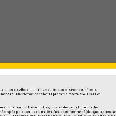
 », « nos », « Allo Le G - Le Forum de discussion Cinéma et Séries »,
nt n’importe quelle information collectée pendant n’importe quelle session
era un certain nombre de cookies, qui sont des petits fichiers textes
ci-après par « user-id ») et un identifiant de session invité (désigné ci-après par