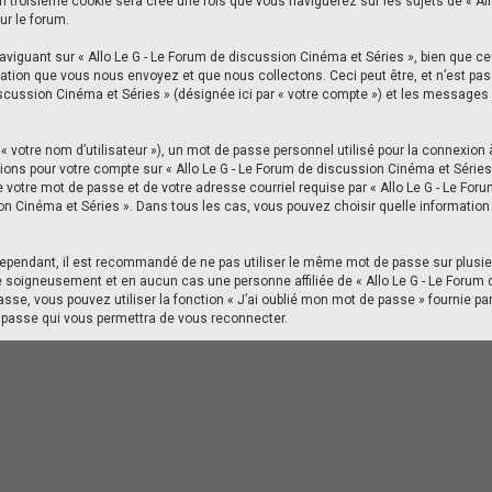
 troisième cookie sera créé une fois que vous naviguerez sur les sujets de « Allo
ur le forum.
iguant sur « Allo Le G - Le Forum de discussion Cinéma et Séries », bien que ce
tion que vous nous envoyez et que nous collectons. Ceci peut être, et n’est pas li
discussion Cinéma et Séries » (désignée ici par « votre compte ») et les message
 votre nom d’utilisateur »), un mot de passe personnel utilisé pour la connexion 
mations pour votre compte sur « Allo Le G - Le Forum de discussion Cinéma et Série
 votre mot de passe et de votre adresse courriel requise par « Allo Le G - Le For
sion Cinéma et Séries ». Dans tous les cas, vous pouvez choisir quelle information
Cependant, il est recommandé de ne pas utiliser le même mot de passe sur plusieu
e soigneusement et en aucun cas une personne affiliée de « Allo Le G - Le Forum 
se, vous pouvez utiliser la fonction « J’ai oublié mon mot de passe » fournie p
de passe qui vous permettra de vous reconnecter.