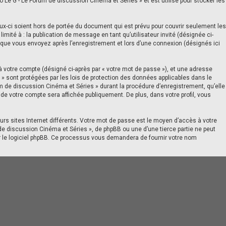
 Le G - Le Forum de discussion Cinéma et Séries » et est utilisé pour stocker les
ux-ci soient hors de portée du document qui est prévu pour couvrir seulement les
mité à : la publication de message en tant qu’utilisateur invité (désignée ci-
s que vous envoyez après l’enregistrement et lors d’une connexion (désignés ici
à votre compte (désigné ci-après par « votre mot de passe »), et une adresse
s » sont protégées par les lois de protection des données applicables dans le
um de discussion Cinéma et Séries » durant la procédure d’enregistrement, qu’elle
 de votre compte sera affichée publiquement. De plus, dans votre profil, vous
rs sites Internet différents. Votre mot de passe est le moyen d’accès à votre
de discussion Cinéma et Séries », de phpBB ou une d’une tierce partie ne peut
ar le logiciel phpBB. Ce processus vous demandera de fournir votre nom