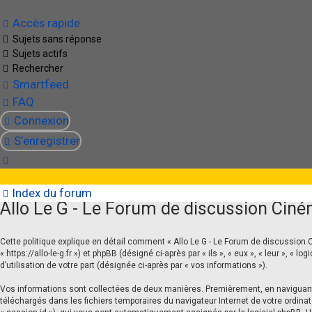
Accès rapide
Sujets sans réponse
Sujets actifs
Rechercher
Smartfeed
FAQ
Connexion
S’enregistrer
Allo Le G - Le Forum de discussion Cinéma et Sé
Index du forum
Allo Le G - Le Forum de discussion Cinéma
Les Forum de Allociné ne répondent plus ? Pas de soucis, Allo-Le-G est l
Cette politique explique en détail comment « Allo Le G - Le Forum de discussion Ci
« https://allo-le-g.fr ») et phpBB (désigné ci-après par « ils », « eux », « leur »,
d’utilisation de votre part (désignée ci-après par « vos informations »).
Vos informations sont collectées de deux manières. Premièrement, en naviguant su
téléchargés dans les fichiers temporaires du navigateur Internet de votre ordinateu