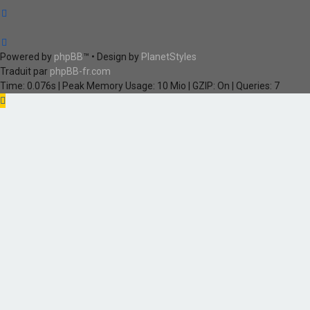
Powered by
phpBB
™
• Design by
PlanetStyles
Traduit par
phpBB-fr.com
Time: 0.076s
| Peak Memory Usage: 10 Mio | GZIP: On |
Queries: 7