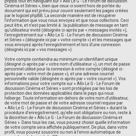
phpBB tout en naviguant sur « Allo Le G - Le Forum de discussion
Cinéma et Séries », bien que ceux-ci soient hors de portée du
document qui est prévu pour couvrir seulement les pages créées
par le logiciel phpBB. La seconde manière est de récupérer
l’information que vous nous envoyez et que nous collectons. Ceci
peut être, et n’est pas limité à : la publication de message en tant
qu’utilisateur invité (désignée ci-après par « messages invités »),
l’enregistrement sur « Allo Le G - Le Forum de discussion Cinéma
et Séries » (désignée ici par « votre compte ») et les messages que
vous envoyez après l’enregistrement et lors d’une connexion
(désignés ici par « vos messages »).
Votre compte contiendra au minimum un identifiant unique
(désigné ci-après par « votre nom d’utilisateur »), un mot de passe
personnel utilisé pour la connexion à votre compte (désigné ci-
après par « votre mot de passe »), et une adresse courriel
personnelle valide (désignée ci-après par « votre courriel »). Vos
informations pour votre compte sur « Allo Le G - Le Forum de
discussion Cinéma et Séries » sont protégées par les lois de
protection des données applicables dans le pays qui nous
héberge. Toute information en-dehors de votre nom d’utilisateur,
de votre mot de passe et de votre adresse courriel requise par
« Allo Le G - Le Forum de discussion Cinéma et Séries » durant la
procédure d’enregistrement, qu’elle soit obligatoire ou non, reste à
la discrétion de « Allo Le G - Le Forum de discussion Cinéma et
Séries ». Dans tous les cas, vous pouvez choisir quelle information
de votre compte sera affichée publiquement. De plus, dans votre
profil, vous pouvez souscrire ou non à l’envoi automatique de