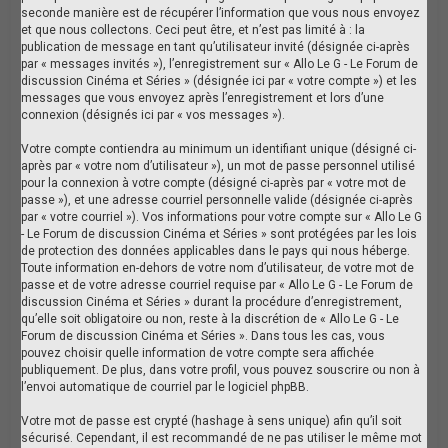
seconde manière est de récupérer l’information que vous nous envoyez
et que nous collectons. Ceci peut être, et n’est pas limité à : la
publication de message en tant qu’utilisateur invité (désignée ci-après
par « messages invités »), l’enregistrement sur « Allo Le G - Le Forum de
discussion Cinéma et Séries » (désignée ici par « votre compte ») et les
messages que vous envoyez après l’enregistrement et lors d’une
connexion (désignés ici par « vos messages »).
Votre compte contiendra au minimum un identifiant unique (désigné ci-
après par « votre nom d’utilisateur »), un mot de passe personnel utilisé
pour la connexion à votre compte (désigné ci-après par « votre mot de
passe »), et une adresse courriel personnelle valide (désignée ci-après
par « votre courriel »). Vos informations pour votre compte sur « Allo Le G
- Le Forum de discussion Cinéma et Séries » sont protégées par les lois
de protection des données applicables dans le pays qui nous héberge.
Toute information en-dehors de votre nom d’utilisateur, de votre mot de
passe et de votre adresse courriel requise par « Allo Le G - Le Forum de
discussion Cinéma et Séries » durant la procédure d’enregistrement,
qu’elle soit obligatoire ou non, reste à la discrétion de « Allo Le G - Le
Forum de discussion Cinéma et Séries ». Dans tous les cas, vous
pouvez choisir quelle information de votre compte sera affichée
publiquement. De plus, dans votre profil, vous pouvez souscrire ou non à
l’envoi automatique de courriel par le logiciel phpBB.
Votre mot de passe est crypté (hashage à sens unique) afin qu’il soit
sécurisé. Cependant, il est recommandé de ne pas utiliser le même mot