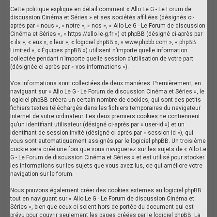
Cette politique explique en détail comment « Allo Le G - Le Forum de
discussion Cinéma et Séries » et ses sociétés affiliées (désignés ci-
après par « nous », « notre », « nos », « Allo Le G - Le Forum de discussion
Cinéma et Séries », « https://allo-le-g.fr ») et phpBB (désigné ci-après par
« ils », « eux », « leur », « logiciel phpBB », « www.phpbb.com », « phpBB
Limited », « Équipes phpBB ») utilisent n’importe quelle information
collectée pendant n’importe quelle session d’utilisation de votre part
(désignée ci-après par « vos informations »).
Vos informations sont collectées de deux manières. Premièrement, en
naviguant sur « Allo Le G - Le Forum de discussion Cinéma et Séries », le
logiciel phpBB créera un certain nombre de cookies, qui sont des petits
fichiers textes téléchargés dans les fichiers temporaires du navigateur
Internet de votre ordinateur. Les deux premiers cookies ne contiennent
qu’un identifiant utilisateur (désigné ci-après par « user-id ») et un
identifiant de session invité (désigné ci-après par « session-id »), qui
vous sont automatiquement assignés par le logiciel phpBB. Un troisième
cookie sera créé une fois que vous naviguerez sur les sujets de « Allo Le
G - Le Forum de discussion Cinéma et Séries » et est utilisé pour stocker
les informations sur les sujets que vous avez lus, ce qui améliore votre
navigation sur le forum.
Nous pouvons également créer des cookies externes au logiciel phpBB
tout en naviguant sur « Allo Le G - Le Forum de discussion Cinéma et
Séries », bien que ceux-ci soient hors de portée du document qui est
prévu pour couvrir seulement les pages créées par le logiciel phpBB. La