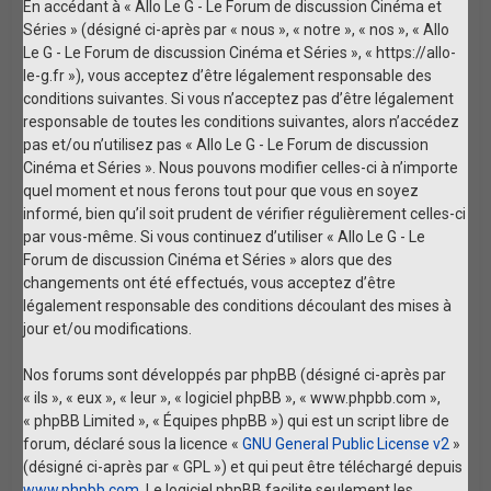
En accédant à « Allo Le G - Le Forum de discussion Cinéma et
Séries » (désigné ci-après par « nous », « notre », « nos », « Allo
Le G - Le Forum de discussion Cinéma et Séries », « https://allo-
le-g.fr »), vous acceptez d’être légalement responsable des
conditions suivantes. Si vous n’acceptez pas d’être légalement
responsable de toutes les conditions suivantes, alors n’accédez
pas et/ou n’utilisez pas « Allo Le G - Le Forum de discussion
Cinéma et Séries ». Nous pouvons modifier celles-ci à n’importe
quel moment et nous ferons tout pour que vous en soyez
informé, bien qu’il soit prudent de vérifier régulièrement celles-ci
par vous-même. Si vous continuez d’utiliser « Allo Le G - Le
Forum de discussion Cinéma et Séries » alors que des
changements ont été effectués, vous acceptez d’être
légalement responsable des conditions découlant des mises à
jour et/ou modifications.
Nos forums sont développés par phpBB (désigné ci-après par
« ils », « eux », « leur », « logiciel phpBB », « www.phpbb.com »,
« phpBB Limited », « Équipes phpBB ») qui est un script libre de
forum, déclaré sous la licence «
GNU General Public License v2
»
(désigné ci-après par « GPL ») et qui peut être téléchargé depuis
www.phpbb.com
. Le logiciel phpBB facilite seulement les