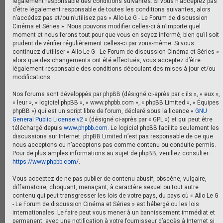
légalement responsable des conditions suivantes. Si vous n’acceptez pas
d’être légalement responsable de toutes les conditions suivantes, alors
n’accédez pas et/ou n’utilisez pas « Allo Le G - Le Forum de discussion
Cinéma et Séries ». Nous pouvons modifier celles-ci à n’importe quel
moment et nous ferons tout pour que vous en soyez informé, bien qu’il soit
prudent de vérifier régulièrement celles-ci par vous-même. Si vous
continuez d’utiliser « Allo Le G - Le Forum de discussion Cinéma et Séries »
alors que des changements ont été effectués, vous acceptez d’être
légalement responsable des conditions découlant des mises à jour et/ou
modifications.
Nos forums sont développés par phpBB (désigné ci-après par « ils », « eux »,
« leur », « logiciel phpBB », « www.phpbb.com », « phpBB Limited », « Équipes
phpBB ») qui est un script libre de forum, déclaré sous la licence «
GNU
General Public License v2
» (désigné ci-après par « GPL ») et qui peut être
téléchargé depuis
www.phpbb.com
. Le logiciel phpBB facilite seulement les
discussions sur Internet. phpBB Limited n’est pas responsable de ce que
nous acceptons ou n’acceptons pas comme contenu ou conduite permis.
Pour de plus amples informations au sujet de phpBB, veuillez consulter :
https://www.phpbb.com/
.
Vous acceptez de ne pas publier de contenu abusif, obscène, vulgaire,
diffamatoire, choquant, menaçant, à caractère sexuel ou tout autre
contenu qui peut transgresser les lois de votre pays, du pays où « Allo Le G
- Le Forum de discussion Cinéma et Séries » est hébergé ou les lois
internationales. Le faire peut vous mener à un bannissement immédiat et
permanent, avec une notification à votre fournisseur d’accès à Internet si