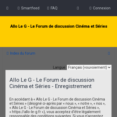
Smartfeed
FAQ
Connexion
Allo Le G - Le Forum de discussion Cinéma et Séries
R
Index du forum
e
Langue :
c
h
Allo Le G - Le Forum de discussion
e
Cinéma et Séries - Enregistrement
r
c
En accédant à « Allo Le G - Le Forum de discussion Cinéma
et Séries » (désigné ci-après par « nous », « notre », « nos »,
h
« Allo Le G - Le Forum de discussion Cinéma et Séries »,
e
« https://allo-le-g.fr »), vous acceptez d’être légalement
responsable des conditions suivantes. Si vous n’acceptez