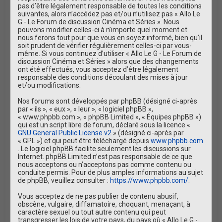
r
pas d’être légalement responsable de toutes les conditions
suivantes, alors n’accédez pas et/ou n’utilisez pas « Allo Le
G - Le Forum de discussion Cinéma et Séries ». Nous
pouvons modifier celles-ci à n’importe quel moment et
nous ferons tout pour que vous en soyez informé, bien qu’il
soit prudent de vérifier régulièrement celles-ci par vous-
même. Si vous continuez d’utiliser « Allo Le G - Le Forum de
discussion Cinéma et Séries » alors que des changements
ont été effectués, vous acceptez d’être légalement
responsable des conditions découlant des mises à jour
et/ou modifications.
Nos forums sont développés par phpBB (désigné ci-après
par « ils », « eux », « leur », « logiciel phpBB »,
« www.phpbb.com », « phpBB Limited », « Équipes phpBB »)
qui est un script libre de forum, déclaré sous la licence «
GNU General Public License v2
» (désigné ci-après par
« GPL ») et qui peut être téléchargé depuis
www.phpbb.com
. Le logiciel phpBB facilite seulement les discussions sur
Internet. phpBB Limited n’est pas responsable de ce que
nous acceptons ou n’acceptons pas comme contenu ou
conduite permis. Pour de plus amples informations au sujet
de phpBB, veuillez consulter :
https://www.phpbb.com/
.
Vous acceptez de ne pas publier de contenu abusif,
obscène, vulgaire, diffamatoire, choquant, menaçant, à
caractère sexuel ou tout autre contenu qui peut
transgresser les lois de votre pays, du pays où « Allo Le G -