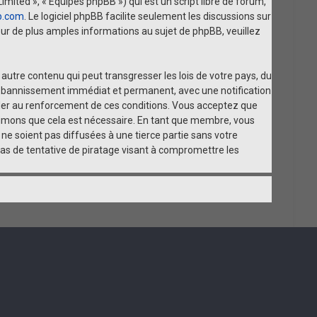
imited », « Équipes phpBB ») qui est un script libre de forum,
b.com
. Le logiciel phpBB facilite seulement les discussions sur
r de plus amples informations au sujet de phpBB, veuillez
utre contenu qui peut transgresser les lois de votre pays, du
 un bannissement immédiat et permanent, avec une notification
aider au renforcement de ces conditions. Vous acceptez que
estimons que cela est nécessaire. En tant que membre, vous
e soient pas diffusées à une tierce partie sans votre
as de tentative de piratage visant à compromettre les