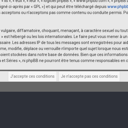
ls », « eux », « leur », « logiciel phpBB », « www.phpbb.com », « phpBB L
igné ci-après par « GPL ») et qui peut être téléchargé depuis
www.phpb
us acceptons ou n’acceptons pas comme contenu ou conduite permis. Pou
ulgaire, diffamatoire, choquant, menaçant, à caractère sexuel ou tout a
s » est hébergé ou les lois internationales. Le faire peut vous mener à
cessaire. Les adresses IP de tous les messages sont enregistrées pour 
rime, modifie, déplace ou verrouille n’importe quel sujet lorsque nous 
oient stockées dans notre base de données. Bien que ces informations n
a et Séries », ni phpBB ne pourront être tenus comme responsables en c