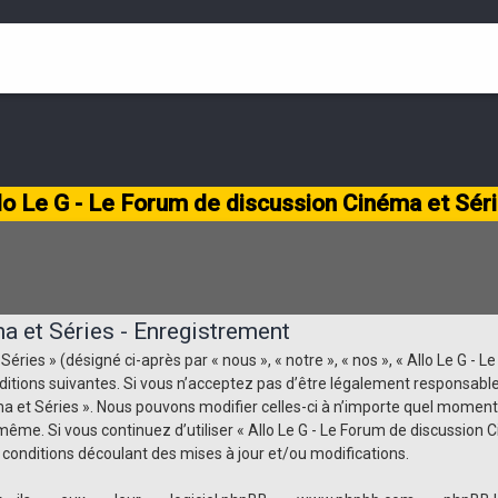
lo Le G - Le Forum de discussion Cinéma et Sér
a et Séries - Enregistrement
ries » (désigné ci-après par « nous », « notre », « nos », « Allo Le G - Le
ditions suivantes. Si vous n’acceptez pas d’être légalement responsable
éma et Séries ». Nous pouvons modifier celles-ci à n’importe quel momen
us-même. Si vous continuez d’utiliser « Allo Le G - Le Forum de discussio
conditions découlant des mises à jour et/ou modifications.