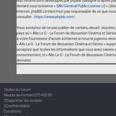
Nos forums sont développés par phpBB (désigné ci-après par « i
déclaré sous la licence «
GNU General Public License v2
» (dés
Internet. phpBB Limited n’est pas responsable de ce que no
consulter :
https://www.phpbb.com/
.
Vous acceptez de ne pas publier de contenu abusif, obscène, v
pays où « Allo Le G - Le Forum de discussion Cinéma et Série
à votre fournisseur d’accès à Internet si nous le jugeons né
« Allo Le G - Le Forum de discussion Cinéma et Séries » supp
acceptez que toutes les informations que vous avez saisies s
consentement, ni « Allo Le G - Le Forum de discussion Ciném
données.
Index du forum
Heures au format
UTC+02:00
Supprimer les cookies
Confidentialité
Conditions