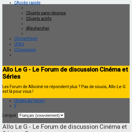
Accès rapide
Sujets sans réponse
Sujets actifs
Rechercher
Smartfeed
FAQ
Connexion
Allo Le G - Le Forum de discussion Cinéma et
Séries
Les Forum de Allociné ne répondent plus ? Pas de soucis, Allo-Le-G
est là pour vous !
Index du forum
Rechercher
Langue :
Allo Le G - Le Forum de discussion Cinéma et