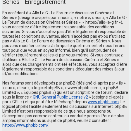
Séries - Enregistrement
En accédant à « Allo Le G - Le Forum de discussion Cinéma et
Séries » (désigné ci-après par « nous », « notre », « nos », « Allo Le G -
Le Forum de discussion Cinéma et Séries », « https://allo-le-g.fr »),
vous acceptez d’être légalement responsable des conditions
suivantes. Si vous n’acceptez pas d’être légalement responsable de
toutes les conditions suivantes, alors n’accédez pas et/ou n’utilisez
pas « Allo Le G - Le Forum de discussion Cinéma et Séries ». Nous
pouvons modifier celles-ci à n’importe quel moment et nous ferons
tout pour que vous en soyez informé, bien qu’il soit prudent de
vérifier régulièrement celles-ci par vous-même. Si vous continuez
d’utiliser « Allo Le G - Le Forum de discussion Cinéma et Séries »
alors que des changements ont été effectués, vous acceptez d’être
légalement responsable des conditions découlant des mises à jour
et/ou modifications.
Nos forums sont développés par phpBB (désigné ci-après par « ils »,
« eux », « leur », « logiciel phpBB », « www.phpbb.com », « phpBB
Limited », « Équipes phpBB ») qui est un script libre de forum, déclaré
sous la licence «
GNU General Public License v2
» (désigné ci-après
par « GPL ») et qui peut être téléchargé depuis
www.phpbb.com
. Le
logiciel phpBB facilite seulement les discussions sur Internet. phpBB
Limited n’est pas responsable de ce que nous acceptons ou
n’acceptons pas comme contenu ou conduite permis. Pour de plus
amples informations au sujet de phpBB, veuillez consulter :
https://www.phpbb.com/
.