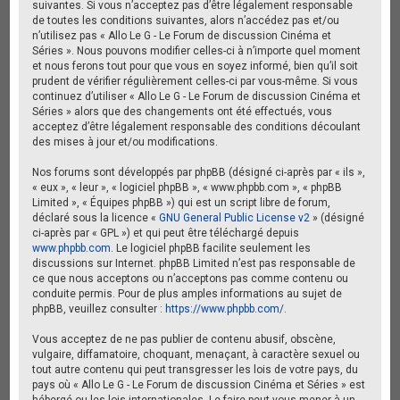
suivantes. Si vous n’acceptez pas d’être légalement responsable
de toutes les conditions suivantes, alors n’accédez pas et/ou
n’utilisez pas « Allo Le G - Le Forum de discussion Cinéma et
Séries ». Nous pouvons modifier celles-ci à n’importe quel moment
et nous ferons tout pour que vous en soyez informé, bien qu’il soit
prudent de vérifier régulièrement celles-ci par vous-même. Si vous
continuez d’utiliser « Allo Le G - Le Forum de discussion Cinéma et
Séries » alors que des changements ont été effectués, vous
acceptez d’être légalement responsable des conditions découlant
des mises à jour et/ou modifications.
Nos forums sont développés par phpBB (désigné ci-après par « ils »,
« eux », « leur », « logiciel phpBB », « www.phpbb.com », « phpBB
Limited », « Équipes phpBB ») qui est un script libre de forum,
déclaré sous la licence «
GNU General Public License v2
» (désigné
ci-après par « GPL ») et qui peut être téléchargé depuis
www.phpbb.com
. Le logiciel phpBB facilite seulement les
discussions sur Internet. phpBB Limited n’est pas responsable de
ce que nous acceptons ou n’acceptons pas comme contenu ou
conduite permis. Pour de plus amples informations au sujet de
phpBB, veuillez consulter :
https://www.phpbb.com/
.
Vous acceptez de ne pas publier de contenu abusif, obscène,
vulgaire, diffamatoire, choquant, menaçant, à caractère sexuel ou
tout autre contenu qui peut transgresser les lois de votre pays, du
pays où « Allo Le G - Le Forum de discussion Cinéma et Séries » est
hébergé ou les lois internationales. Le faire peut vous mener à un