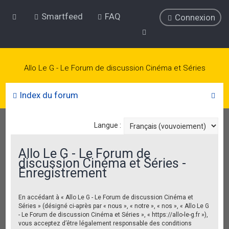
Smartfeed
FAQ
Connexion
Allo Le G - Le Forum de discussion Cinéma et Séries
R
Index du forum
e
c
Langue :
h
Allo Le G - Le Forum de
e
discussion Cinéma et Séries -
r
Enregistrement
c
h
En accédant à « Allo Le G - Le Forum de discussion Cinéma et
Séries » (désigné ci-après par « nous », « notre », « nos », « Allo Le G
e
- Le Forum de discussion Cinéma et Séries », « https://allo-le-g.fr »),
r
vous acceptez d’être légalement responsable des conditions