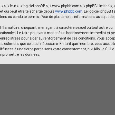
 », « leur », « logiciel phpBB », « www.phpbb.com », « phpBB Limited », «
 et qui peut être téléchargé depuis
www.phpbb.com
. Le logiciel phpBB 
u ou conduite permis. Pour de plus amples informations au sujet de p
iffamatoire, choquant, menaçant, à caractère sexuel ou tout autre conten
rnationales. Le faire peut vous mener à un bannissement immédiat et per
enregistrées pour aider au renforcement de ces conditions. Vous accept
nous estimons que cela est nécessaire. En tant que membre, vous accept
ffusées à une tierce partie sans votre consentement, ni « Allo Le G - L
ompromettre les données.