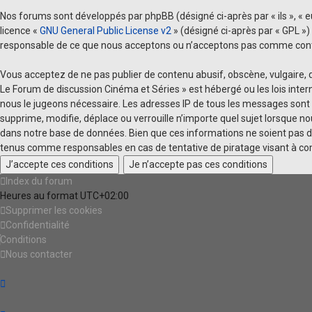
Nos forums sont développés par phpBB (désigné ci-après par « ils », « eux
licence «
GNU General Public License v2
» (désigné ci-après par « GPL »)
responsable de ce que nous acceptons ou n’acceptons pas comme conten
Vous acceptez de ne pas publier de contenu abusif, obscène, vulgaire, d
Le Forum de discussion Cinéma et Séries » est hébergé ou les lois inte
nous le jugeons nécessaire. Les adresses IP de tous les messages sont 
supprime, modifie, déplace ou verrouille n’importe quel sujet lorsque 
dans notre base de données. Bien que ces informations ne soient pas di
tenus comme responsables en cas de tentative de piratage visant à c
Index du forum
Heures au format
UTC+02:00
Supprimer les cookies
Confidentialité
Conditions
Nous contacter