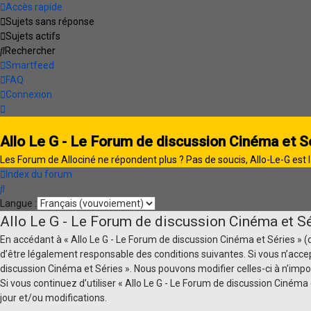
Accès rapide
Sujets sans réponse
Sujets actifs
Rechercher
Smartfeed
FAQ
Connexion
Allo Le G - Le Forum de discussion Cinéma et S
Les Forum de Allociné ne répondent plus ? Pas de soucis, Allo-Le-G est l
Index du forum
Rechercher
Langue :
Allo Le G - Le Forum de discussion Cinéma et Sé
En accédant à « Allo Le G - Le Forum de discussion Cinéma et Séries » (dés
d’être légalement responsable des conditions suivantes. Si vous n’accep
discussion Cinéma et Séries ». Nous pouvons modifier celles-ci à n’impo
Si vous continuez d’utiliser « Allo Le G - Le Forum de discussion Ciné
jour et/ou modifications.