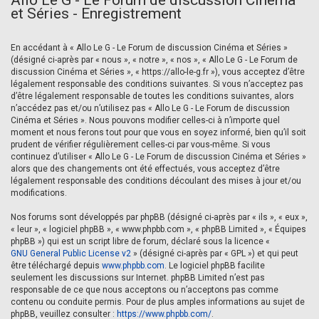
Allo Le G - Le Forum de discussion Cinéma
et Séries - Enregistrement
En accédant à « Allo Le G - Le Forum de discussion Cinéma et Séries »
(désigné ci-après par « nous », « notre », « nos », « Allo Le G - Le Forum de
discussion Cinéma et Séries », « https://allo-le-g.fr »), vous acceptez d’être
légalement responsable des conditions suivantes. Si vous n’acceptez pas
d’être légalement responsable de toutes les conditions suivantes, alors
n’accédez pas et/ou n’utilisez pas « Allo Le G - Le Forum de discussion
Cinéma et Séries ». Nous pouvons modifier celles-ci à n’importe quel
moment et nous ferons tout pour que vous en soyez informé, bien qu’il soit
prudent de vérifier régulièrement celles-ci par vous-même. Si vous
continuez d’utiliser « Allo Le G - Le Forum de discussion Cinéma et Séries »
alors que des changements ont été effectués, vous acceptez d’être
légalement responsable des conditions découlant des mises à jour et/ou
modifications.
Nos forums sont développés par phpBB (désigné ci-après par « ils », « eux »,
« leur », « logiciel phpBB », « www.phpbb.com », « phpBB Limited », « Équipes
phpBB ») qui est un script libre de forum, déclaré sous la licence «
GNU General Public License v2
» (désigné ci-après par « GPL ») et qui peut
être téléchargé depuis
www.phpbb.com
. Le logiciel phpBB facilite
seulement les discussions sur Internet. phpBB Limited n’est pas
responsable de ce que nous acceptons ou n’acceptons pas comme
contenu ou conduite permis. Pour de plus amples informations au sujet de
phpBB, veuillez consulter :
https://www.phpbb.com/
.