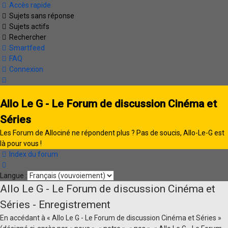
Accès rapide
Sujets sans réponse
Sujets actifs
Rechercher
Smartfeed
FAQ
Connexion
Allo Le G - Le Forum de discussion Cinéma et
Séries
Les Forum de Allociné ne répondent plus ? Pas de soucis, Allo-Le-G est
là pour vous !
Index du forum
Rechercher
Langue :
Allo Le G - Le Forum de discussion Cinéma et
Séries - Enregistrement
En accédant à « Allo Le G - Le Forum de discussion Cinéma et Séries »