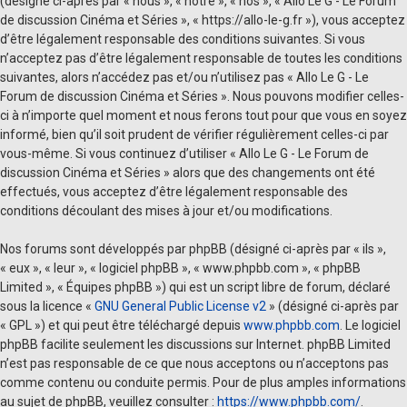
(désigné ci-après par « nous », « notre », « nos », « Allo Le G - Le Forum
de discussion Cinéma et Séries », « https://allo-le-g.fr »), vous acceptez
d’être légalement responsable des conditions suivantes. Si vous
n’acceptez pas d’être légalement responsable de toutes les conditions
suivantes, alors n’accédez pas et/ou n’utilisez pas « Allo Le G - Le
Forum de discussion Cinéma et Séries ». Nous pouvons modifier celles-
ci à n’importe quel moment et nous ferons tout pour que vous en soyez
informé, bien qu’il soit prudent de vérifier régulièrement celles-ci par
vous-même. Si vous continuez d’utiliser « Allo Le G - Le Forum de
discussion Cinéma et Séries » alors que des changements ont été
effectués, vous acceptez d’être légalement responsable des
conditions découlant des mises à jour et/ou modifications.
Nos forums sont développés par phpBB (désigné ci-après par « ils »,
« eux », « leur », « logiciel phpBB », « www.phpbb.com », « phpBB
Limited », « Équipes phpBB ») qui est un script libre de forum, déclaré
sous la licence «
GNU General Public License v2
» (désigné ci-après par
« GPL ») et qui peut être téléchargé depuis
www.phpbb.com
. Le logiciel
phpBB facilite seulement les discussions sur Internet. phpBB Limited
n’est pas responsable de ce que nous acceptons ou n’acceptons pas
comme contenu ou conduite permis. Pour de plus amples informations
au sujet de phpBB, veuillez consulter :
https://www.phpbb.com/
.