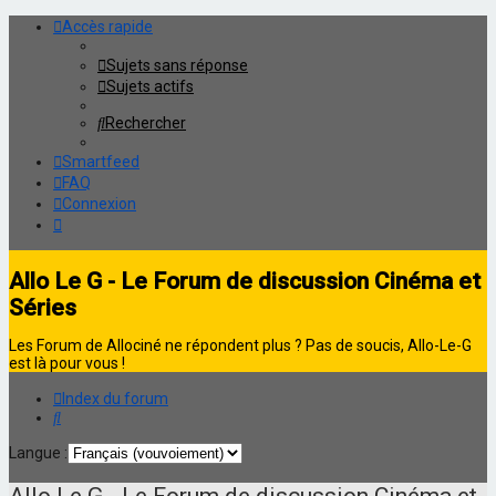
Accès rapide
Sujets sans réponse
Sujets actifs
Rechercher
Smartfeed
FAQ
Connexion
Allo Le G - Le Forum de discussion Cinéma et
Séries
Les Forum de Allociné ne répondent plus ? Pas de soucis, Allo-Le-G
est là pour vous !
Index du forum
Rechercher
Langue :