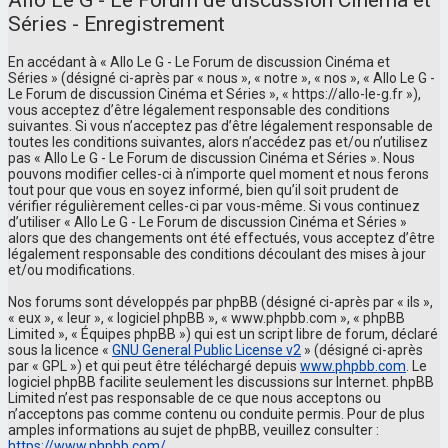
Allo Le G - Le Forum de discussion Cinéma et
Séries - Enregistrement
En accédant à « Allo Le G - Le Forum de discussion Cinéma et
Séries » (désigné ci-après par « nous », « notre », « nos », « Allo Le G -
Le Forum de discussion Cinéma et Séries », « https://allo-le-g.fr »),
vous acceptez d’être légalement responsable des conditions
suivantes. Si vous n’acceptez pas d’être légalement responsable de
toutes les conditions suivantes, alors n’accédez pas et/ou n’utilisez
pas « Allo Le G - Le Forum de discussion Cinéma et Séries ». Nous
pouvons modifier celles-ci à n’importe quel moment et nous ferons
tout pour que vous en soyez informé, bien qu’il soit prudent de
vérifier régulièrement celles-ci par vous-même. Si vous continuez
d’utiliser « Allo Le G - Le Forum de discussion Cinéma et Séries »
alors que des changements ont été effectués, vous acceptez d’être
légalement responsable des conditions découlant des mises à jour
et/ou modifications.
Nos forums sont développés par phpBB (désigné ci-après par « ils »,
« eux », « leur », « logiciel phpBB », « www.phpbb.com », « phpBB
Limited », « Équipes phpBB ») qui est un script libre de forum, déclaré
sous la licence «
GNU General Public License v2
» (désigné ci-après
par « GPL ») et qui peut être téléchargé depuis
www.phpbb.com
. Le
logiciel phpBB facilite seulement les discussions sur Internet. phpBB
Limited n’est pas responsable de ce que nous acceptons ou
n’acceptons pas comme contenu ou conduite permis. Pour de plus
amples informations au sujet de phpBB, veuillez consulter :
https://www.phpbb.com/
.