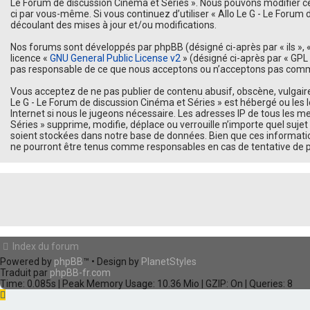
Le Forum de discussion Cinéma et Séries ». Nous pouvons modifier cel
ci par vous-même. Si vous continuez d’utiliser « Allo Le G - Le For
découlant des mises à jour et/ou modifications.
Nos forums sont développés par phpBB (désigné ci-après par « ils », « 
licence «
GNU General Public License v2
» (désigné ci-après par « GPL 
pas responsable de ce que nous acceptons ou n’acceptons pas comme 
Vous acceptez de ne pas publier de contenu abusif, obscène, vulgaire,
Le G - Le Forum de discussion Cinéma et Séries » est hébergé ou les 
Internet si nous le jugeons nécessaire. Les adresses IP de tous les 
Séries » supprime, modifie, déplace ou verrouille n’importe quel suj
soient stockées dans notre base de données. Bien que ces information
ne pourront être tenus comme responsables en cas de tentative de 
Index du forum
Powered by
phpBB
™
• Design by
PlanetStyles
Traduit par
phpBB-fr.com
Time: 0.085s
| Peak Memory Usage: 10.36 Mio | GZIP: On |
Queries: 8