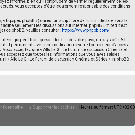
z informé, bien qu’il soit prudent de vérifier régulièrement celles-
ffectués, vous acceptez d’être légalement responsable des conditions
, « Équipes phpBB ») qui est un script libre de forum, déclaré sous la
B facilite seulement les discussions sur Internet. phpBB Limited n’est
t de phpBB, veuillez consulter :
https://www.phpbb.com/
.
tenu qui peut transgresser les lois de votre pays, du pays où « Allo
at et permanent, avec une notification à votre fournisseur d’accès à
s. Vous acceptez que « Allo Le G - Le Forum de discussion Cinéma et
vous acceptez que toutes les informations que vous avez saisies
ni « Allo Le G - Le Forum de discussion Cinéma et Séries », ni phpBB
nfidentialité
Supprimer les cookies
Heures au format
UTC+02:00