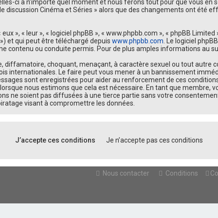
les-ci à n’importe quel moment et nous ferons tout pour que vous en soye
um de discussion Cinéma et Séries » alors que des changements ont été e
eux », « leur », « logiciel phpBB », « www.phpbb.com », « phpBB Limited »
») et qui peut être téléchargé depuis
www.phpbb.com
. Le logiciel phpB
contenu ou conduite permis. Pour de plus amples informations au suje
 diffamatoire, choquant, menaçant, à caractère sexuel ou tout autre con
lois internationales. Le faire peut vous mener à un bannissement immédi
messages sont enregistrées pour aider au renforcement de ces condition
et lorsque nous estimons que cela est nécessaire. En tant que membre, 
s ne soient pas diffusées à une tierce partie sans votre consentement, 
piratage visant à compromettre les données.
Nous contacter
Conditions
Co