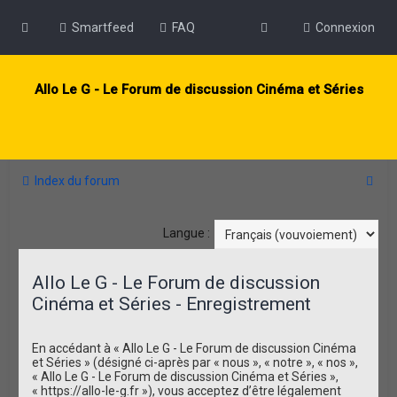
Smartfeed
FAQ
Connexion
Allo Le G - Le Forum de discussion Cinéma et Séries
R
Index du forum
e
c
Langue :
h
Allo Le G - Le Forum de discussion
e
Cinéma et Séries - Enregistrement
r
c
En accédant à « Allo Le G - Le Forum de discussion Cinéma
h
et Séries » (désigné ci-après par « nous », « notre », « nos »,
« Allo Le G - Le Forum de discussion Cinéma et Séries »,
e
« https://allo-le-g.fr »), vous acceptez d’être légalement