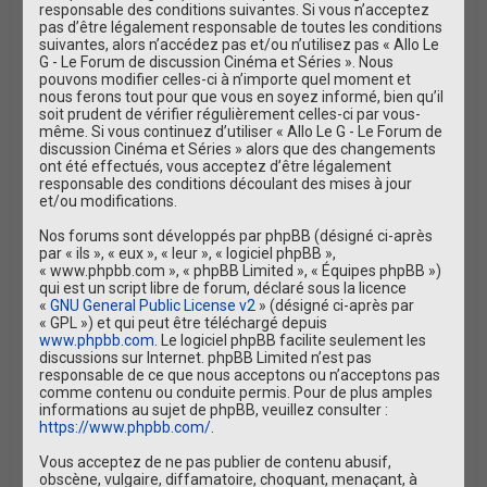
r
responsable des conditions suivantes. Si vous n’acceptez
pas d’être légalement responsable de toutes les conditions
suivantes, alors n’accédez pas et/ou n’utilisez pas « Allo Le
G - Le Forum de discussion Cinéma et Séries ». Nous
pouvons modifier celles-ci à n’importe quel moment et
nous ferons tout pour que vous en soyez informé, bien qu’il
soit prudent de vérifier régulièrement celles-ci par vous-
même. Si vous continuez d’utiliser « Allo Le G - Le Forum de
discussion Cinéma et Séries » alors que des changements
ont été effectués, vous acceptez d’être légalement
responsable des conditions découlant des mises à jour
et/ou modifications.
Nos forums sont développés par phpBB (désigné ci-après
par « ils », « eux », « leur », « logiciel phpBB »,
« www.phpbb.com », « phpBB Limited », « Équipes phpBB »)
qui est un script libre de forum, déclaré sous la licence
«
GNU General Public License v2
» (désigné ci-après par
« GPL ») et qui peut être téléchargé depuis
www.phpbb.com
. Le logiciel phpBB facilite seulement les
discussions sur Internet. phpBB Limited n’est pas
responsable de ce que nous acceptons ou n’acceptons pas
comme contenu ou conduite permis. Pour de plus amples
informations au sujet de phpBB, veuillez consulter :
https://www.phpbb.com/
.
Vous acceptez de ne pas publier de contenu abusif,
obscène, vulgaire, diffamatoire, choquant, menaçant, à