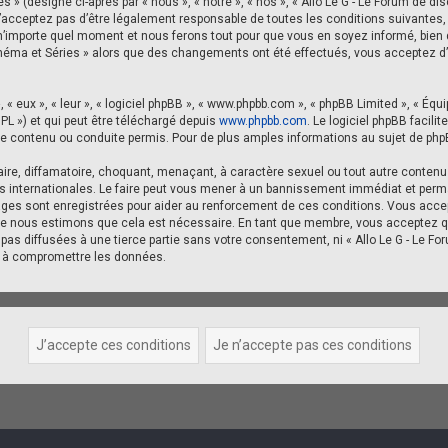
» (désigné ci-après par « nous », « notre », « nos », « Allo Le G - Le Forum de disc
acceptez pas d’être légalement responsable de toutes les conditions suivantes, a
’importe quel moment et nous ferons tout pour que vous en soyez informé, bien qu
n Cinéma et Séries » alors que des changements ont été effectués, vous acceptez
« eux », « leur », « logiciel phpBB », « www.phpbb.com », « phpBB Limited », « Équi
GPL ») et qui peut être téléchargé depuis
www.phpbb.com
. Le logiciel phpBB facil
ontenu ou conduite permis. Pour de plus amples informations au sujet de phpBB
re, diffamatoire, choquant, menaçant, à caractère sexuel ou tout autre contenu qu
is internationales. Le faire peut vous mener à un bannissement immédiat et perman
ges sont enregistrées pour aider au renforcement de ces conditions. Vous accep
rsque nous estimons que cela est nécessaire. En tant que membre, vous acceptez 
as diffusées à une tierce partie sans votre consentement, ni « Allo Le G - Le Fo
t à compromettre les données.