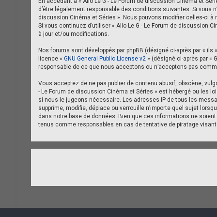
En accédant à « Allo Le G - Le Forum de discussion Cinéma et Séries 
d’être légalement responsable des conditions suivantes. Si vous n’
discussion Cinéma et Séries ». Nous pouvons modifier celles-ci à n
Si vous continuez d’utiliser « Allo Le G - Le Forum de discussio
à jour et/ou modifications.
Nos forums sont développés par phpBB (désigné ci-après par « ils », 
licence «
GNU General Public License v2
» (désigné ci-après par « 
responsable de ce que nous acceptons ou n’acceptons pas comme c
Vous acceptez de ne pas publier de contenu abusif, obscène, vulgai
- Le Forum de discussion Cinéma et Séries » est hébergé ou les lo
si nous le jugeons nécessaire. Les adresses IP de tous les messa
supprime, modifie, déplace ou verrouille n’importe quel sujet lo
dans notre base de données. Bien que ces informations ne soient p
tenus comme responsables en cas de tentative de piratage visan