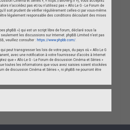
ussion Cinéma et Séries », « https://allo-le-g.fr »), vous acceptez
lors n’accédez pas et/ou n’utilisez pas « Allo Le G - Le Forum de
’il soit prudent de vérifier régulièrement celles-ci par vous-même.
 d’être légalement responsable des conditions découlant des mises
pes phpBB ») qui est un script libre de forum, déclaré sous la
ite seulement les discussions sur Internet. phpBB Limited n’est pas
, veuillez consulter :
https://www.phpbb.com/
.
i peut transgresser les lois de votre pays, du pays où « Allo Le G
ent, avec une notification à votre fournisseur d’accès à Internet
tez que « Allo Le G - Le Forum de discussion Cinéma et Séries »
que toutes les informations que vous avez saisies soient stockées
rum de discussion Cinéma et Séries », ni phpBB ne pourront être