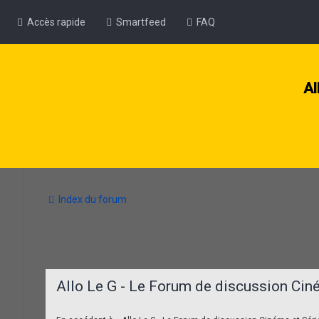
Accès rapide
Smartfeed
FAQ
Al
Index du forum
Allo Le G - Le Forum de discussion Cin