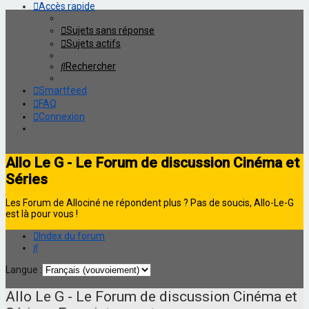
Accès rapide
Sujets sans réponse
Sujets actifs
Rechercher
Smartfeed
FAQ
Connexion
Allo Le G - Le Forum de discussion Cinéma et
Séries
Les Forum de Allociné ne répondent plus ? Pas de soucis, Allo-Le-G
est là pour vous !
Index du forum
Rechercher
Langue :
Allo Le G - Le Forum de discussion Cinéma et