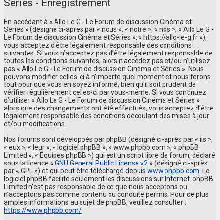
Séries - Enregistrement
En accédant à « Allo Le G - Le Forum de discussion Cinéma et
Séries » (désigné ci-après par « nous », « notre », « nos », « Allo Le G -
Le Forum de discussion Cinéma et Séries », « https://allo-le-g.fr »),
vous acceptez d’être légalement responsable des conditions
suivantes. Si vous n’acceptez pas d’être légalement responsable de
toutes les conditions suivantes, alors n’accédez pas et/ou n’utilisez
pas « Allo Le G - Le Forum de discussion Cinéma et Séries ». Nous
pouvons modifier celles-ci à n’importe quel moment et nous ferons
tout pour que vous en soyez informé, bien qu’il soit prudent de
vérifier régulièrement celles-ci par vous-même. Si vous continuez
d’utiliser « Allo Le G - Le Forum de discussion Cinéma et Séries »
alors que des changements ont été effectués, vous acceptez d’être
légalement responsable des conditions découlant des mises à jour
et/ou modifications.
Nos forums sont développés par phpBB (désigné ci-après par « ils »,
« eux », « leur », « logiciel phpBB », « www.phpbb.com », « phpBB
Limited », « Équipes phpBB ») qui est un script libre de forum, déclaré
sous la licence «
GNU General Public License v2
» (désigné ci-après
par « GPL ») et qui peut être téléchargé depuis
www.phpbb.com
. Le
logiciel phpBB facilite seulement les discussions sur Internet. phpBB
Limited n’est pas responsable de ce que nous acceptons ou
n’acceptons pas comme contenu ou conduite permis. Pour de plus
amples informations au sujet de phpBB, veuillez consulter :
https://www.phpbb.com/
.