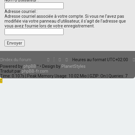
Nom d’utilisateur :
Adresse courriel :
Adresse courriel associée à votre compte. Si vous ne l’avez pas
modifiée via votre panneau d’utilisateur, il s’agit de l’adresse que
vous avez fournie lors de votre enregistrement.
Index du forum
Heures au format
UTC+02:00
Powered by
phpBB
™
• Design by
PlanetStyles
Traduit par
phpBB-fr.com
Time: 0.107s
| Peak Memory Usage: 10.02 Mio | GZIP: On |
Queries: 7