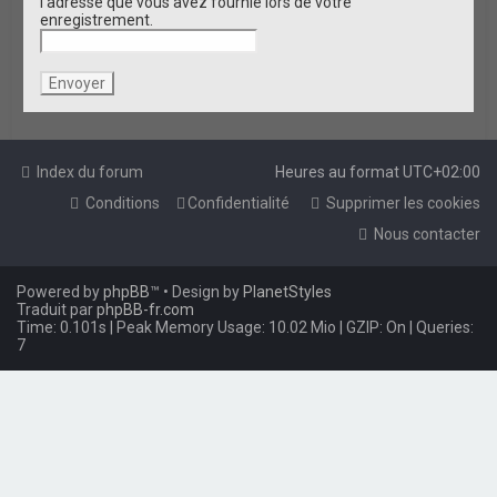
l’adresse que vous avez fournie lors de votre
e
enregistrement.
r
Index du forum
Heures au format
UTC+02:00
Conditions
Confidentialité
Supprimer les cookies
Nous contacter
Powered by
phpBB
™
• Design by
PlanetStyles
Traduit par
phpBB-fr.com
Time: 0.101s
| Peak Memory Usage: 10.02 Mio | GZIP: On |
Queries:
7