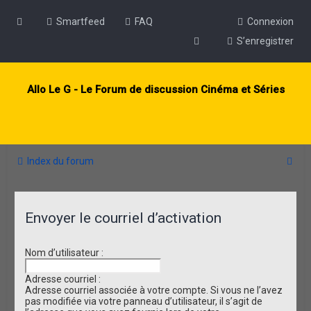
Smartfeed
FAQ
Connexion
S’enregistrer
Allo Le G - Le Forum de discussion Cinéma et Séries
R
Index du forum
e
c
Envoyer le courriel d’activation
h
e
Nom d’utilisateur :
r
c
Adresse courriel :
Adresse courriel associée à votre compte. Si vous ne l’avez
h
pas modifiée via votre panneau d’utilisateur, il s’agit de