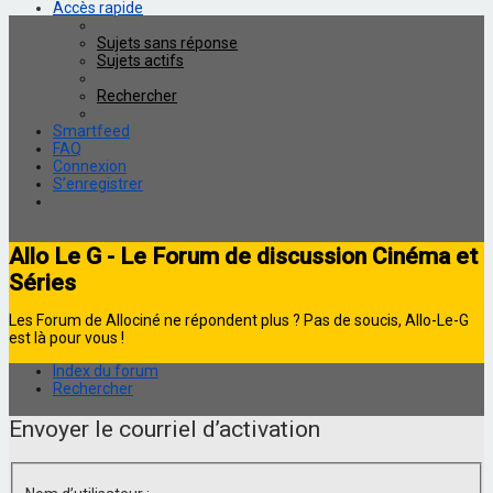
Accès rapide
Sujets sans réponse
Sujets actifs
Rechercher
Smartfeed
FAQ
Connexion
S’enregistrer
Allo Le G - Le Forum de discussion Cinéma et
Séries
Les Forum de Allociné ne répondent plus ? Pas de soucis, Allo-Le-G
est là pour vous !
Index du forum
Rechercher
Envoyer le courriel d’activation