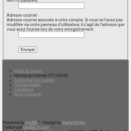
Nom d’utilisateur :
Adresse courriel :
Adresse courriel associée à votre compte. Si vous ne l’avez pas
modifiée via votre panneau d’utilisateur, il s’agit de l’adresse que
vous avez fournie lors de votre enregistrement.
Index du forum
Heures au format
UTC+02:00
Supprimer les cookies
Confidentialité
Conditions
Nous contacter
Powered by
phpBB
™
• Design by
PlanetStyles
Traduit par
phpBB-fr.com