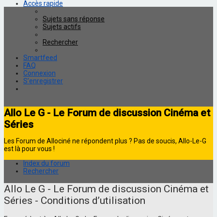
Accès rapide
Sujets sans réponse
Sujets actifs
Rechercher
Smartfeed
FAQ
Connexion
S’enregistrer
Allo Le G - Le Forum de discussion Cinéma et
Séries
Les Forum de Allociné ne répondent plus ? Pas de soucis, Allo-Le-G
est là pour vous !
Index du forum
Rechercher
Allo Le G - Le Forum de discussion Cinéma et
Séries - Conditions d’utilisation