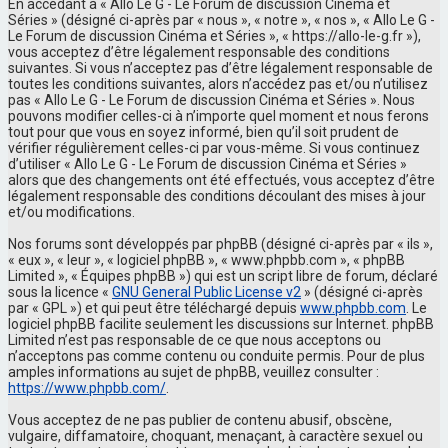
En accédant à « Allo Le G - Le Forum de discussion Cinéma et
Séries » (désigné ci-après par « nous », « notre », « nos », « Allo Le G -
Le Forum de discussion Cinéma et Séries », « https://allo-le-g.fr »),
vous acceptez d’être légalement responsable des conditions
suivantes. Si vous n’acceptez pas d’être légalement responsable de
toutes les conditions suivantes, alors n’accédez pas et/ou n’utilisez
pas « Allo Le G - Le Forum de discussion Cinéma et Séries ». Nous
pouvons modifier celles-ci à n’importe quel moment et nous ferons
tout pour que vous en soyez informé, bien qu’il soit prudent de
vérifier régulièrement celles-ci par vous-même. Si vous continuez
d’utiliser « Allo Le G - Le Forum de discussion Cinéma et Séries »
alors que des changements ont été effectués, vous acceptez d’être
légalement responsable des conditions découlant des mises à jour
et/ou modifications.
Nos forums sont développés par phpBB (désigné ci-après par « ils »,
« eux », « leur », « logiciel phpBB », « www.phpbb.com », « phpBB
Limited », « Équipes phpBB ») qui est un script libre de forum, déclaré
sous la licence «
GNU General Public License v2
» (désigné ci-après
par « GPL ») et qui peut être téléchargé depuis
www.phpbb.com
. Le
logiciel phpBB facilite seulement les discussions sur Internet. phpBB
Limited n’est pas responsable de ce que nous acceptons ou
n’acceptons pas comme contenu ou conduite permis. Pour de plus
amples informations au sujet de phpBB, veuillez consulter :
https://www.phpbb.com/
.
Vous acceptez de ne pas publier de contenu abusif, obscène,
vulgaire, diffamatoire, choquant, menaçant, à caractère sexuel ou