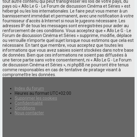
tout autre contenu qui peut transgresser les lois de votre pays, du
pays où « Allo Le G - Le Forum de discussion Cinéma et Séries » est
hébergé ou les lois internationales. Le faire peut vous mener à un
bannissement immédiat et permanent, avec une notification à votre
fournisseur d’accès à Internet si nous le jugeons nécessaire. Les
adresses IP de tous les messages sont enregistrées pour aider au
renforcement de ces conditions. Vous acceptez que « Allo Le G - Le
Forum de discussion Cinéma et Séries » supprime, modifie, déplace
ou verrouille n’importe quel sujet lorsque nous estimons que cela est
nécessaire. En tant que membre, vous acceptez que toutes les
informations que vous avez saisies soient stockées dans notre base
de données. Bien que ces informations ne soient pas diffusées à
une tierce partie sans votre consentement, ni « Allo Le G - Le Forum
de discussion Cinéma et Séries », ni phpBB ne pourront être tenus
comme responsables en cas de tentative de piratage visant à
compromettre les données.
Index du forum
Heures au format
UTC+02:00
Supprimer les cookies
Confidentialité
Conditions
Nous contacter