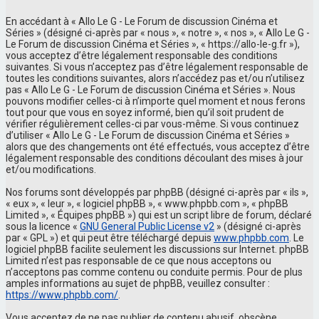
En accédant à « Allo Le G - Le Forum de discussion Cinéma et
Séries » (désigné ci-après par « nous », « notre », « nos », « Allo Le G -
Le Forum de discussion Cinéma et Séries », « https://allo-le-g.fr »),
vous acceptez d’être légalement responsable des conditions
suivantes. Si vous n’acceptez pas d’être légalement responsable de
toutes les conditions suivantes, alors n’accédez pas et/ou n’utilisez
pas « Allo Le G - Le Forum de discussion Cinéma et Séries ». Nous
pouvons modifier celles-ci à n’importe quel moment et nous ferons
tout pour que vous en soyez informé, bien qu’il soit prudent de
vérifier régulièrement celles-ci par vous-même. Si vous continuez
d’utiliser « Allo Le G - Le Forum de discussion Cinéma et Séries »
alors que des changements ont été effectués, vous acceptez d’être
légalement responsable des conditions découlant des mises à jour
et/ou modifications.
Nos forums sont développés par phpBB (désigné ci-après par « ils »,
« eux », « leur », « logiciel phpBB », « www.phpbb.com », « phpBB
Limited », « Équipes phpBB ») qui est un script libre de forum, déclaré
sous la licence «
GNU General Public License v2
» (désigné ci-après
par « GPL ») et qui peut être téléchargé depuis
www.phpbb.com
. Le
logiciel phpBB facilite seulement les discussions sur Internet. phpBB
Limited n’est pas responsable de ce que nous acceptons ou
n’acceptons pas comme contenu ou conduite permis. Pour de plus
amples informations au sujet de phpBB, veuillez consulter :
https://www.phpbb.com/
.
Vous acceptez de ne pas publier de contenu abusif, obscène,