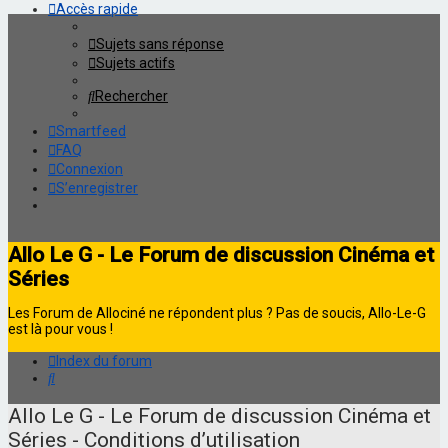
Accès rapide
Sujets sans réponse
Sujets actifs
Rechercher
Smartfeed
FAQ
Connexion
S’enregistrer
Allo Le G - Le Forum de discussion Cinéma et
Séries
Les Forum de Allociné ne répondent plus ? Pas de soucis, Allo-Le-G
est là pour vous !
Index du forum
Rechercher
Allo Le G - Le Forum de discussion Cinéma et
Séries - Conditions d’utilisation