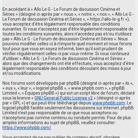
En accédant à « Allo Le G - Le Forum de discussion Cinéma et
Séries » (désigné ci-après par « nous », « notre », « nos », « Allo Le G -
Le Forum de discussion Cinéma et Séries », « https://allo-le-g.fr »),
vous acceptez d’être légalement responsable des conditions
suivantes. Si vous n’acceptez pas d’être légalement responsable de
toutes les conditions suivantes, alors n’accédez pas et/ou n’utilisez
pas « Allo Le G - Le Forum de discussion Cinéma et Séries ». Nous
pouvons modifier celles-ci à n’importe quel moment et nous ferons
tout pour que vous en soyez informé, bien qu’il soit prudent de
vérifier régulièrement celles-ci par vous-même. Si vous continuez
d’utiliser « Allo Le G - Le Forum de discussion Cinéma et Séries »
alors que des changements ont été effectués, vous acceptez d’être
légalement responsable des conditions découlant des mises à jour
et/ou modifications.
Nos forums sont développés par phpBB (désigné ci-après par « ils »,
« eux », « leur », « logiciel phpBB », « www.phpbb.com », « phpBB
Limited », « Équipes phpBB ») qui est un script libre de forum, déclaré
sous la licence «
GNU General Public License v2
» (désigné ci-après
par « GPL ») et qui peut être téléchargé depuis
www.phpbb.com
. Le
logiciel phpBB facilite seulement les discussions sur Internet. phpBB
Limited n’est pas responsable de ce que nous acceptons ou
n’acceptons pas comme contenu ou conduite permis. Pour de plus
amples informations au sujet de phpBB, veuillez consulter :
https://www.phpbb.com/
.
Vous acceptez de ne pas publier de contenu abusif, obscène,