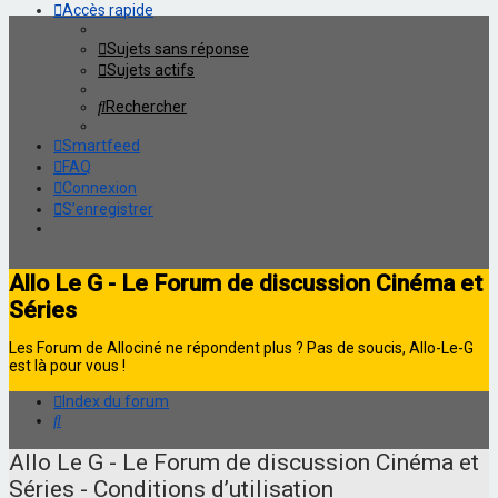
Accès rapide
Sujets sans réponse
Sujets actifs
Rechercher
Smartfeed
FAQ
Connexion
S’enregistrer
Allo Le G - Le Forum de discussion Cinéma et
Séries
Les Forum de Allociné ne répondent plus ? Pas de soucis, Allo-Le-G
est là pour vous !
Index du forum
Rechercher
Allo Le G - Le Forum de discussion Cinéma et
Séries - Conditions d’utilisation