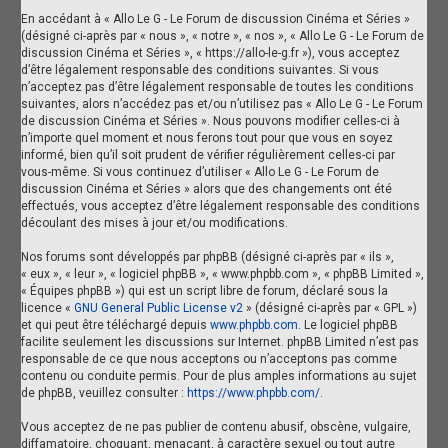
En accédant à « Allo Le G - Le Forum de discussion Cinéma et Séries »
(désigné ci-après par « nous », « notre », « nos », « Allo Le G - Le Forum de
discussion Cinéma et Séries », « https://allo-le-g.fr »), vous acceptez
d’être légalement responsable des conditions suivantes. Si vous
n’acceptez pas d’être légalement responsable de toutes les conditions
suivantes, alors n’accédez pas et/ou n’utilisez pas « Allo Le G - Le Forum
de discussion Cinéma et Séries ». Nous pouvons modifier celles-ci à
n’importe quel moment et nous ferons tout pour que vous en soyez
informé, bien qu’il soit prudent de vérifier régulièrement celles-ci par
vous-même. Si vous continuez d’utiliser « Allo Le G - Le Forum de
discussion Cinéma et Séries » alors que des changements ont été
effectués, vous acceptez d’être légalement responsable des conditions
découlant des mises à jour et/ou modifications.
Nos forums sont développés par phpBB (désigné ci-après par « ils »,
« eux », « leur », « logiciel phpBB », « www.phpbb.com », « phpBB Limited »,
« Équipes phpBB ») qui est un script libre de forum, déclaré sous la
licence «
GNU General Public License v2
» (désigné ci-après par « GPL »)
et qui peut être téléchargé depuis
www.phpbb.com
. Le logiciel phpBB
facilite seulement les discussions sur Internet. phpBB Limited n’est pas
responsable de ce que nous acceptons ou n’acceptons pas comme
contenu ou conduite permis. Pour de plus amples informations au sujet
de phpBB, veuillez consulter :
https://www.phpbb.com/
.
Vous acceptez de ne pas publier de contenu abusif, obscène, vulgaire,
diffamatoire, choquant, menaçant, à caractère sexuel ou tout autre