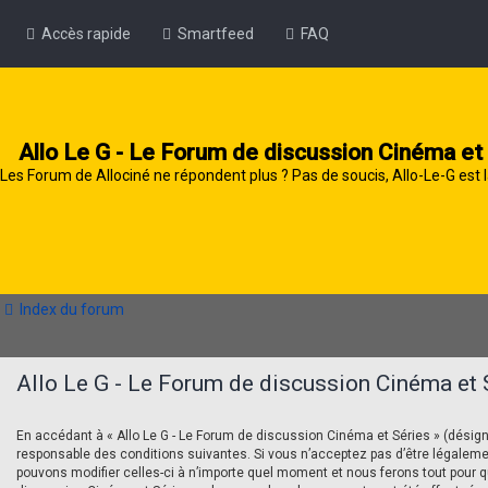
Accès rapide
Smartfeed
FAQ
Allo Le G - Le Forum de discussion Cinéma et
Les Forum de Allociné ne répondent plus ? Pas de soucis, Allo-Le-G est l
Index du forum
Allo Le G - Le Forum de discussion Cinéma et S
En accédant à « Allo Le G - Le Forum de discussion Cinéma et Séries » (désigné c
responsable des conditions suivantes. Si vous n’acceptez pas d’être légalemen
pouvons modifier celles-ci à n’importe quel moment et nous ferons tout pour que