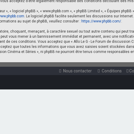
vous acceptez d’être légalement responsable des conditions découlant des mise
eur », « logiciel phpBB », « www.phpbb.com », « phpBB Limited », « Équipes phpBB »)
ww.phpbb.com
. Le logiciel phpBB facilite seulement les discussions sur Intern
rmations au sujet de phpBB, veuillez consulter :
https://www.phpbb.com/
.
toire, choquant, menaçant, à caractère sexuel ou tout autre contenu qui peut tran
re peut vous mener à un bannissement immédiat et permanent, avec une notificatio
t de ces conditions. Vous acceptez que « Allo Le G - Le Forum de discussion Ciné
ceptez que toutes les informations que vous avez saisies soient stockées dans
ussion Cinéma et Séries », ni phpBB ne pourront être tenus comme responsables e
Nous contacter
Conditions
Co