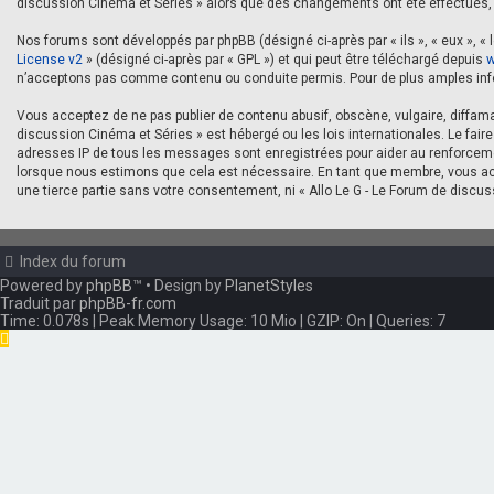
discussion Cinéma et Séries » alors que des changements ont été effectués, 
Nos forums sont développés par phpBB (désigné ci-après par « ils », « eux », « l
License v2
» (désigné ci-après par « GPL ») et qui peut être téléchargé depuis
w
n’acceptons pas comme contenu ou conduite permis. Pour de plus amples info
Vous acceptez de ne pas publier de contenu abusif, obscène, vulgaire, diffama
discussion Cinéma et Séries » est hébergé ou les lois internationales. Le fai
adresses IP de tous les messages sont enregistrées pour aider au renforcemen
lorsque nous estimons que cela est nécessaire. En tant que membre, vous ac
une tierce partie sans votre consentement, ni « Allo Le G - Le Forum de disc
Index du forum
Powered by
phpBB
™
• Design by
PlanetStyles
Traduit par
phpBB-fr.com
Time: 0.078s
| Peak Memory Usage: 10 Mio | GZIP: On |
Queries: 7