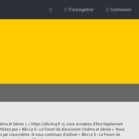
S’enregistrer
Connexion
ma et Séries », « https://allo-le-g.fr »), vous acceptez d’être légalement
ilisez pas « Allo Le G - Le Forum de discussion Cinéma et Séries ». Nous
i par vous-même. Si vous continuez d’utiliser « Allo Le G - Le Forum de