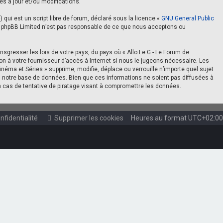
s à jour et/ou modifications.
 qui est un script libre de forum, déclaré sous la licence «
GNU General Public
et. phpBB Limited n’est pas responsable de ce que nous acceptons ou
sgresser les lois de votre pays, du pays où « Allo Le G - Le Forum de
n à votre fournisseur d’accès à Internet si nous le jugeons nécessaire. Les
ma et Séries » supprime, modifie, déplace ou verrouille n’importe quel sujet
 notre base de données. Bien que ces informations ne soient pas diffusées à
n cas de tentative de piratage visant à compromettre les données.
nfidentialité
Supprimer les cookies
Heures au format
UTC+02:00