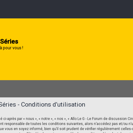
 Séries
à pour vous !
éries - Conditions d’utilisation
i-après par « nous », « notre », « nos », « Allo Le G - Le Forum de discussion Ciné
t responsable de toutes les conditions suivantes, alors n’accédez pas et/ou n’ut
 vous en soyez informé, bien qu’il soit prudent de vérifier régulièrement celles-c