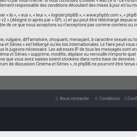
elles-ci par vous-même. Si vous continuez d’utiliser « Allo Le G - Le For
lement responsable des conditions découlant des mises à jour et/ou mo
 ils », « eux », « leur », « logiciel phpBB », « www.phpbb.com », « phpBB
e v2
» (désigné ci-après par « GPL ») et qui peut être téléchargé depuis
w
sable de ce que nous acceptons ou n’acceptons pas comme contenu ou co
, vulgaire, diffamatoire, choquant, menaçant, à caractère sexuel ou tou
ma et Séries » est hébergé ou les lois internationales. Le faire peut 
 nous le jugeons nécessaire. Les adresses IP de tous les messages sont e
éma et Séries » supprime, modifie, déplace ou verrouille n’importe quel
ns que vous avez saisies soient stockées dans notre base de données. 
 Forum de discussion Cinéma et Séries », ni phpBB ne pourront être ten
Nous contacter
Conditions
Confi