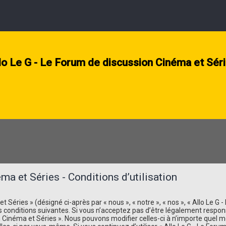
lo Le G - Le Forum de discussion Cinéma et Sér
a et Séries - Conditions d’utilisation
Séries » (désigné ci-après par « nous », « notre », « nos », « Allo Le G -
s conditions suivantes. Si vous n’acceptez pas d’être légalement respon
ion Cinéma et Séries ». Nous pouvons modifier celles-ci à n’importe que