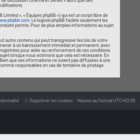
um de discussion Cinéma et Séries » alors que des
difications.
 Limited », « Équipes phpBB ») qui est un script libre de
ww.phpbb.com
. Le logiciel phpBB facilite seulement les
nduite permis. Pour de plus amples informations au sujet
t autre contenu qui peut transgresser les lois de votre
vous mener à un bannissement immédiat et permanent, avec
nregistrées pour aider au renforcement de ces conditions.
 sujet lorsque nous estimons que cela est nécessaire. En
Bien que ces informations ne soient pas diffusées à une
us comme responsables en cas de tentative de piratage
dentialité
Supprimer les cookies
Heures au format
UTC+02:00