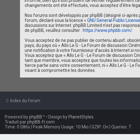
informé, bien qu’il soit prudent de vérifier régulièrement c
changements ont été effectués, vous acceptez d’être léga
Nos forums sont développés par phpBB (désigné ci-après par «
forum, déclaré sous la licence «
GNU General Public Licens
discussions sur Internet. phpBB Limited n’est pas respon
de phpBB, veuillez consulter :
https://www.phpbb.com/
.
Vous acceptez de ne pas publier de contenu abusif, obscène
pays, du pays où « Allo Le G - Le Forum de discussion Ciné
une notification à votre fournisseur d’accès à Internet si
Vous acceptez que « Allo Le G - Le Forum de discussion Cin
tant que membre, vous acceptez que toutes les informatio
tierce partie sans votre consentement, ni « Allo Le G - Le
visant à compromettre les données.
Index du forum
Powered by
phpBB
™
• Design by
PlanetStyles
Traduit par
phpBB-fr.com
Time: 0.086s
| Peak Memory Usage: 10 Mio | GZIP: On |
Queries: 7