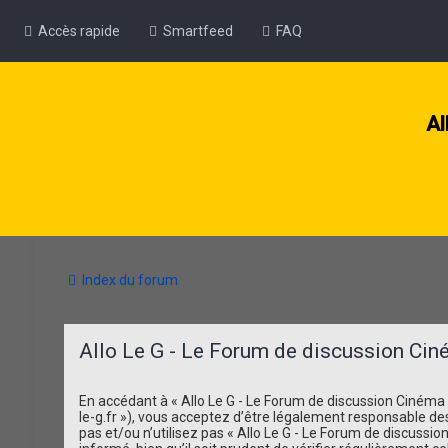
Accès rapide
Smartfeed
FAQ
Al
Index du forum
Allo Le G - Le Forum de discussion Ciném
En accédant à « Allo Le G - Le Forum de discussion Cinéma et 
le-g.fr »), vous acceptez d’être légalement responsable de
pas et/ou n’utilisez pas « Allo Le G - Le Forum de discuss