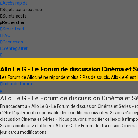
Accès rapide
Sujets sans réponse
Sujets actifs
Rechercher
Smartfeed
FAQ
Connexion
S’enregistrer
Allo Le G - Le Forum de discussion Cinéma et S
Les Forum de Allociné ne répondent plus ? Pas de soucis, Allo-Le-G est l
Index du forum
Rechercher
Allo Le G - Le Forum de discussion Cinéma et Sér
En accédant à « Allo Le G - Le Forum de discussion Cinéma et Séries » (dés
d’être légalement responsable des conditions suivantes. Si vous n’accep
discussion Cinéma et Séries ». Nous pouvons modifier celles-ci à n’impo
Si vous continuez d’utiliser « Allo Le G - Le Forum de discussion Ciné
jour et/ou modifications.