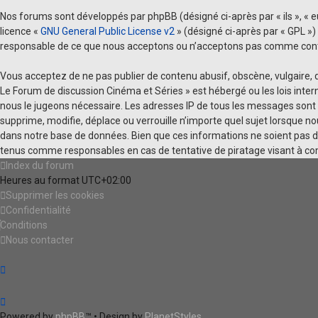
Nos forums sont développés par phpBB (désigné ci-après par « ils », « eux
licence «
GNU General Public License v2
» (désigné ci-après par « GPL »)
responsable de ce que nous acceptons ou n’acceptons pas comme conten
Vous acceptez de ne pas publier de contenu abusif, obscène, vulgaire, d
Le Forum de discussion Cinéma et Séries » est hébergé ou les lois inte
nous le jugeons nécessaire. Les adresses IP de tous les messages sont 
supprime, modifie, déplace ou verrouille n’importe quel sujet lorsque 
dans notre base de données. Bien que ces informations ne soient pas di
tenus comme responsables en cas de tentative de piratage visant à c
Index du forum
Heures au format
UTC+02:00
Supprimer les cookies
Confidentialité
Conditions
Nous contacter
Powered by
phpBB
™
• Design by
PlanetStyles