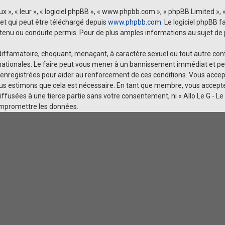
 », « leur », « logiciel phpBB », « www.phpbb.com », « phpBB Limited », «
 et qui peut être téléchargé depuis
www.phpbb.com
. Le logiciel phpBB 
u ou conduite permis. Pour de plus amples informations au sujet de p
iffamatoire, choquant, menaçant, à caractère sexuel ou tout autre conten
rnationales. Le faire peut vous mener à un bannissement immédiat et per
enregistrées pour aider au renforcement de ces conditions. Vous accept
nous estimons que cela est nécessaire. En tant que membre, vous accept
ffusées à une tierce partie sans votre consentement, ni « Allo Le G - L
ompromettre les données.