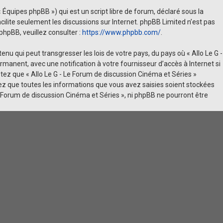
 Équipes phpBB ») qui est un script libre de forum, déclaré sous la
facilite seulement les discussions sur Internet. phpBB Limited n’est pas
hpBB, veuillez consulter :
https://www.phpbb.com/
.
u qui peut transgresser les lois de votre pays, du pays où « Allo Le G -
manent, avec une notification à votre fournisseur d’accès à Internet si
ez que « Allo Le G - Le Forum de discussion Cinéma et Séries »
ez que toutes les informations que vous avez saisies soient stockées
e Forum de discussion Cinéma et Séries », ni phpBB ne pourront être