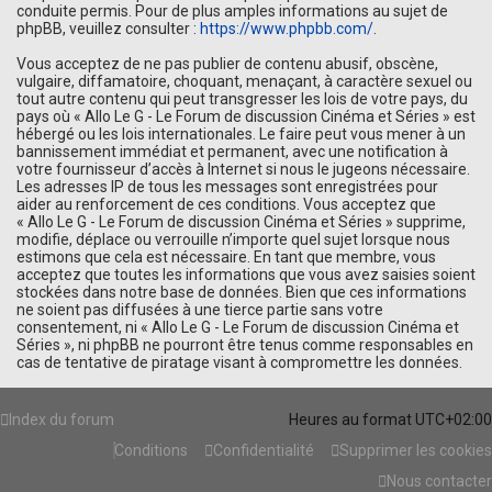
conduite permis. Pour de plus amples informations au sujet de
phpBB, veuillez consulter :
https://www.phpbb.com/
.
Vous acceptez de ne pas publier de contenu abusif, obscène,
vulgaire, diffamatoire, choquant, menaçant, à caractère sexuel ou
tout autre contenu qui peut transgresser les lois de votre pays, du
pays où « Allo Le G - Le Forum de discussion Cinéma et Séries » est
hébergé ou les lois internationales. Le faire peut vous mener à un
bannissement immédiat et permanent, avec une notification à
votre fournisseur d’accès à Internet si nous le jugeons nécessaire.
Les adresses IP de tous les messages sont enregistrées pour
aider au renforcement de ces conditions. Vous acceptez que
« Allo Le G - Le Forum de discussion Cinéma et Séries » supprime,
modifie, déplace ou verrouille n’importe quel sujet lorsque nous
estimons que cela est nécessaire. En tant que membre, vous
acceptez que toutes les informations que vous avez saisies soient
stockées dans notre base de données. Bien que ces informations
ne soient pas diffusées à une tierce partie sans votre
consentement, ni « Allo Le G - Le Forum de discussion Cinéma et
Séries », ni phpBB ne pourront être tenus comme responsables en
cas de tentative de piratage visant à compromettre les données.
Index du forum
Heures au format
UTC+02:00
Conditions
Confidentialité
Supprimer les cookies
Nous contacter