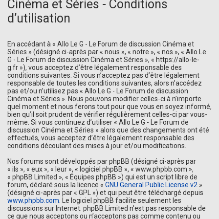
Cinéma et Séries - Conditions
d’utilisation
En accédant à « Allo Le G - Le Forum de discussion Cinéma et
Séries » (désigné ci-après par « nous », « notre », « nos », « Allo Le
G - Le Forum de discussion Cinéma et Séries », « https://allo-le-
g.fr »), vous acceptez d’être légalement responsable des
conditions suivantes. Si vous n’acceptez pas d’être légalement
responsable de toutes les conditions suivantes, alors n’accédez
pas et/ou n’utilisez pas « Allo Le G - Le Forum de discussion
Cinéma et Séries ». Nous pouvons modifier celles-ci à n’importe
quel moment et nous ferons tout pour que vous en soyez informé,
bien qu’il soit prudent de vérifier régulièrement celles-ci par vous-
même. Si vous continuez d’utiliser « Allo Le G - Le Forum de
discussion Cinéma et Séries » alors que des changements ont été
effectués, vous acceptez d’être légalement responsable des
conditions découlant des mises à jour et/ou modifications.
Nos forums sont développés par phpBB (désigné ci-après par
« ils », « eux », « leur », « logiciel phpBB », « www.phpbb.com »,
« phpBB Limited », « Équipes phpBB ») qui est un script libre de
forum, déclaré sous la licence «
GNU General Public License v2
»
(désigné ci-après par « GPL ») et qui peut être téléchargé depuis
www.phpbb.com
. Le logiciel phpBB facilite seulement les
discussions sur Internet. phpBB Limited n’est pas responsable de
ce que nous acceptons ou n’acceptons pas comme contenu ou