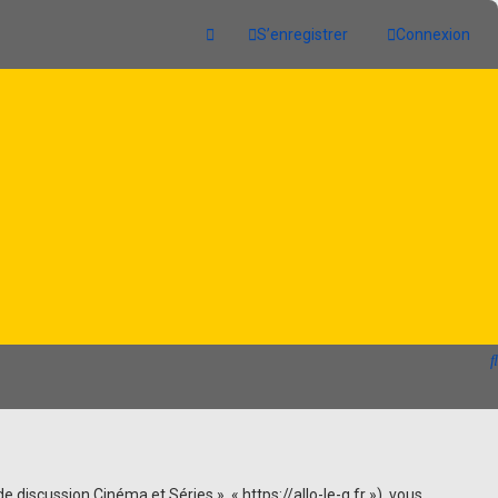
S’enregistrer
Connexion
e discussion Cinéma et Séries », « https://allo-le-g.fr »), vous