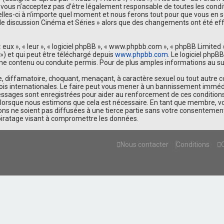
ous n’acceptez pas d’être légalement responsable de toutes les conditio
les-ci à n’importe quel moment et nous ferons tout pour que vous en soye
um de discussion Cinéma et Séries » alors que des changements ont été e
eux », « leur », « logiciel phpBB », « www.phpbb.com », « phpBB Limited »
») et qui peut être téléchargé depuis
www.phpbb.com
. Le logiciel phpB
contenu ou conduite permis. Pour de plus amples informations au suje
 diffamatoire, choquant, menaçant, à caractère sexuel ou tout autre con
lois internationales. Le faire peut vous mener à un bannissement immédi
messages sont enregistrées pour aider au renforcement de ces condition
et lorsque nous estimons que cela est nécessaire. En tant que membre, 
s ne soient pas diffusées à une tierce partie sans votre consentement, 
piratage visant à compromettre les données.
Nous contacter
Conditions