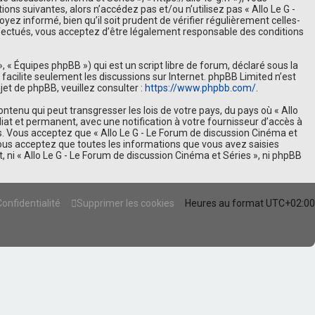
ns suivantes, alors n’accédez pas et/ou n’utilisez pas « Allo Le G -
z informé, bien qu’il soit prudent de vérifier régulièrement celles-
ffectués, vous acceptez d’être légalement responsable des conditions
, « Équipes phpBB ») qui est un script libre de forum, déclaré sous la
B facilite seulement les discussions sur Internet. phpBB Limited n’est
t de phpBB, veuillez consulter :
https://www.phpbb.com/
.
tenu qui peut transgresser les lois de votre pays, du pays où « Allo
at et permanent, avec une notification à votre fournisseur d’accès à
s. Vous acceptez que « Allo Le G - Le Forum de discussion Cinéma et
vous acceptez que toutes les informations que vous avez saisies
ni « Allo Le G - Le Forum de discussion Cinéma et Séries », ni phpBB
Confidentialité
Supprimer les cookies
Heures au format
UTC+02:00