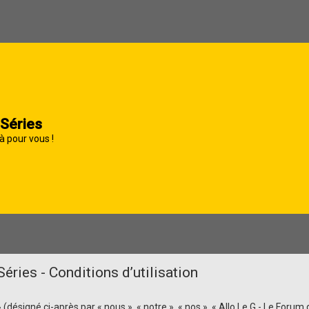
 Séries
à pour vous !
éries - Conditions d’utilisation
ésigné ci-après par « nous », « notre », « nos », « Allo Le G - Le Forum d