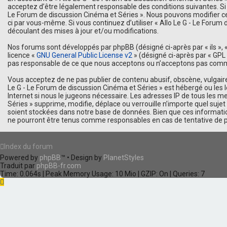
acceptez d’être légalement responsable des conditions suivantes. Si v
Le Forum de discussion Cinéma et Séries ». Nous pouvons modifier cel
ci par vous-même. Si vous continuez d’utiliser « Allo Le G - Le For
découlant des mises à jour et/ou modifications.
Nos forums sont développés par phpBB (désigné ci-après par « ils », « 
licence «
GNU General Public License v2
» (désigné ci-après par « GPL 
pas responsable de ce que nous acceptons ou n’acceptons pas comme 
Vous acceptez de ne pas publier de contenu abusif, obscène, vulgaire,
Le G - Le Forum de discussion Cinéma et Séries » est hébergé ou les 
Internet si nous le jugeons nécessaire. Les adresses IP de tous les 
Séries » supprime, modifie, déplace ou verrouille n’importe quel suj
soient stockées dans notre base de données. Bien que ces information
ne pourront être tenus comme responsables en cas de tentative de 
Index du forum
Powered by
phpBB
™
• Design by
PlanetStyles
Traduit par
phpBB-fr.com
Time: 0.064s
| Peak Memory Usage: 10 Mio | GZIP: On |
Queries: 7