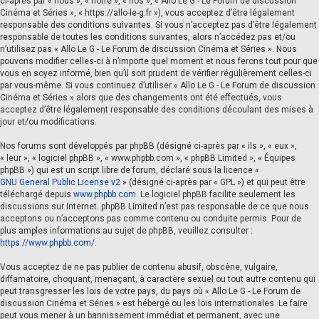
ci-après par « nous », « notre », « nos », « Allo Le G - Le Forum de discussion
Cinéma et Séries », « https://allo-le-g.fr »), vous acceptez d’être légalement
responsable des conditions suivantes. Si vous n’acceptez pas d’être légalement
responsable de toutes les conditions suivantes, alors n’accédez pas et/ou
n’utilisez pas « Allo Le G - Le Forum de discussion Cinéma et Séries ». Nous
pouvons modifier celles-ci à n’importe quel moment et nous ferons tout pour que
vous en soyez informé, bien qu’il soit prudent de vérifier régulièrement celles-ci
par vous-même. Si vous continuez d’utiliser « Allo Le G - Le Forum de discussion
Cinéma et Séries » alors que des changements ont été effectués, vous
acceptez d’être légalement responsable des conditions découlant des mises à
jour et/ou modifications.
Nos forums sont développés par phpBB (désigné ci-après par « ils », « eux »,
« leur », « logiciel phpBB », « www.phpbb.com », « phpBB Limited », « Équipes
phpBB ») qui est un script libre de forum, déclaré sous la licence «
GNU General Public License v2
» (désigné ci-après par « GPL ») et qui peut être
téléchargé depuis
www.phpbb.com
. Le logiciel phpBB facilite seulement les
discussions sur Internet. phpBB Limited n’est pas responsable de ce que nous
acceptons ou n’acceptons pas comme contenu ou conduite permis. Pour de
plus amples informations au sujet de phpBB, veuillez consulter :
https://www.phpbb.com/
.
Vous acceptez de ne pas publier de contenu abusif, obscène, vulgaire,
diffamatoire, choquant, menaçant, à caractère sexuel ou tout autre contenu qui
peut transgresser les lois de votre pays, du pays où « Allo Le G - Le Forum de
discussion Cinéma et Séries » est hébergé ou les lois internationales. Le faire
peut vous mener à un bannissement immédiat et permanent, avec une