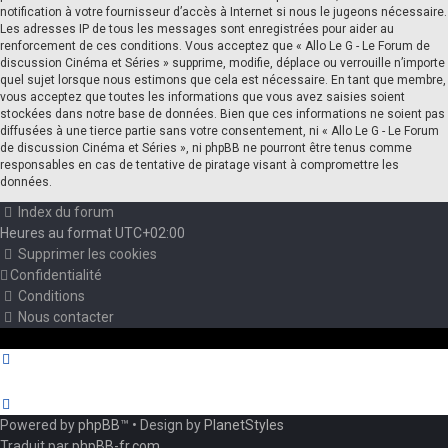
notification à votre fournisseur d’accès à Internet si nous le jugeons nécessaire.
Les adresses IP de tous les messages sont enregistrées pour aider au
renforcement de ces conditions. Vous acceptez que « Allo Le G - Le Forum de
discussion Cinéma et Séries » supprime, modifie, déplace ou verrouille n’importe
quel sujet lorsque nous estimons que cela est nécessaire. En tant que membre,
vous acceptez que toutes les informations que vous avez saisies soient
stockées dans notre base de données. Bien que ces informations ne soient pas
diffusées à une tierce partie sans votre consentement, ni « Allo Le G - Le Forum
de discussion Cinéma et Séries », ni phpBB ne pourront être tenus comme
responsables en cas de tentative de piratage visant à compromettre les
données.
Index du forum
Heures au format
UTC+02:00
Supprimer les cookies
Confidentialité
Conditions
Nous contacter
Powered by
phpBB
™
• Design by
PlanetStyles
Traduit par
phpBB-fr.com