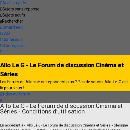
Accès rapide
Sujets sans réponse
Sujets actifs
Rechercher
Smartfeed
FAQ
Connexion
S’enregistrer
Allo Le G - Le Forum de discussion Cinéma et
Séries
Les Forum de Allociné ne répondent plus ? Pas de soucis, Allo-Le-G est
là pour vous !
Index du forum
Rechercher
Allo Le G - Le Forum de discussion Cinéma et
Séries - Conditions d’utilisation
En accédant à « Allo Le G - Le Forum de discussion Cinéma et Séries » (désigné