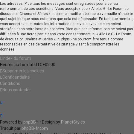
Les adresses IP de tous les messages sont enregistrées pour aider au
renforcement de ces conditions. Vous acceptez que « Allo Le G - Le Forum de
discussion Cinéma et Séries » supprime, modifie, déplace ou verrouille n’importe
quel sujet lorsque nous estimons que cela est nécessaire. En tant que membre,
vous acceptez que toutes les informations que vous avez saisies soient
stockées dans notre base de données. Bien que ces informations ne soient pas
diffusées à une tierce partie sans votre consentement, ni « Allo Le G - Le Forum
de discussion Cinéma et Séries », ni phpBB ne pourront être tenus comme
responsables en cas de tentative de piratage visant à compromettre les
données.
Index du forum
Heures au format
UTC+02:00
Supprimer les cookies
Confidentialité
Conditions
Nous contacter
Powered by
phpBB
™
• Design by
PlanetStyles
Traduit par
phpBB-fr.com