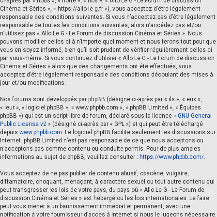
ci-après par « nous », « notre », « nos », « Allo Le G - Le Forum de discussion
Cinéma et Séries », « https://allo-le-g.fr »), vous acceptez d’être légalement
responsable des conditions suivantes. Si vous n’acceptez pas d’être légalement
responsable de toutes les conditions suivantes, alors n’accédez pas et/ou
n’utilisez pas « Allo Le G - Le Forum de discussion Cinéma et Séries ». Nous
pouvons modifier celles-ci à n’importe quel moment et nous ferons tout pour que
vous en soyez informé, bien qu’il soit prudent de vérifier régulièrement celles-ci
par vous-même. Si vous continuez d’utiliser « Allo Le G - Le Forum de discussion
Cinéma et Séries » alors que des changements ont été effectués, vous
acceptez d’être légalement responsable des conditions découlant des mises à
jour et/ou modifications.
Nos forums sont développés par phpBB (désigné ci-après par « ils », « eux »,
« leur », « logiciel phpBB », « www.phpbb.com », « phpBB Limited », « Équipes
phpBB ») qui est un script libre de forum, déclaré sous la licence «
GNU General
Public License v2
» (désigné ci-après par « GPL ») et qui peut être téléchargé
depuis
www.phpbb.com
. Le logiciel phpBB facilite seulement les discussions sur
Internet. phpBB Limited n’est pas responsable de ce que nous acceptons ou
n’acceptons pas comme contenu ou conduite permis. Pour de plus amples
informations au sujet de phpBB, veuillez consulter :
https://www.phpbb.com/
.
Vous acceptez de ne pas publier de contenu abusif, obscène, vulgaire,
diffamatoire, choquant, menaçant, à caractère sexuel ou tout autre contenu qui
peut transgresser les lois de votre pays, du pays où « Allo Le G - Le Forum de
discussion Cinéma et Séries » est hébergé ou les lois internationales. Le faire
peut vous mener à un bannissement immédiat et permanent, avec une
notification à votre fournisseur d’accès à Internet si nous le jugeons nécessaire.