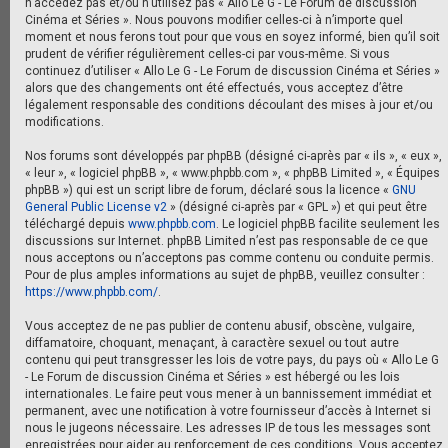
n’accédez pas et/ou n’utilisez pas « Allo Le G - Le Forum de discussion
Cinéma et Séries ». Nous pouvons modifier celles-ci à n’importe quel
moment et nous ferons tout pour que vous en soyez informé, bien qu’il soit
prudent de vérifier régulièrement celles-ci par vous-même. Si vous
continuez d’utiliser « Allo Le G - Le Forum de discussion Cinéma et Séries »
alors que des changements ont été effectués, vous acceptez d’être
légalement responsable des conditions découlant des mises à jour et/ou
modifications.
Nos forums sont développés par phpBB (désigné ci-après par « ils », « eux »,
« leur », « logiciel phpBB », « www.phpbb.com », « phpBB Limited », « Équipes
phpBB ») qui est un script libre de forum, déclaré sous la licence «
GNU
General Public License v2
» (désigné ci-après par « GPL ») et qui peut être
téléchargé depuis
www.phpbb.com
. Le logiciel phpBB facilite seulement les
discussions sur Internet. phpBB Limited n’est pas responsable de ce que
nous acceptons ou n’acceptons pas comme contenu ou conduite permis.
Pour de plus amples informations au sujet de phpBB, veuillez consulter :
https://www.phpbb.com/
.
Vous acceptez de ne pas publier de contenu abusif, obscène, vulgaire,
diffamatoire, choquant, menaçant, à caractère sexuel ou tout autre
contenu qui peut transgresser les lois de votre pays, du pays où « Allo Le G
- Le Forum de discussion Cinéma et Séries » est hébergé ou les lois
internationales. Le faire peut vous mener à un bannissement immédiat et
permanent, avec une notification à votre fournisseur d’accès à Internet si
nous le jugeons nécessaire. Les adresses IP de tous les messages sont
enregistrées pour aider au renforcement de ces conditions. Vous acceptez